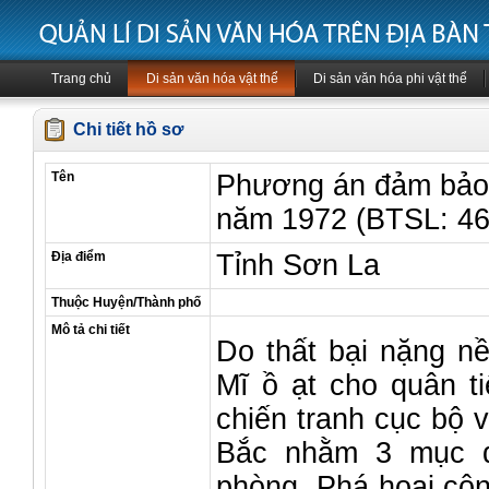
Trang chủ
Di sản văn hóa vật thể
Di sản văn hóa phi vật thể
Chi tiết hồ sơ
Tên
Phương án đảm bảo 
năm 1972 (BTSL: 46
Địa điểm
Tỉnh Sơn La
Thuộc Huyện/Thành phố
Mô tả chi tiết
Do thất bại nặng nề
Mĩ ồ ạt cho quân t
chiến tranh cục bộ 
Bắc nhằm 3 mục đí
phòng. Phá hoại cô