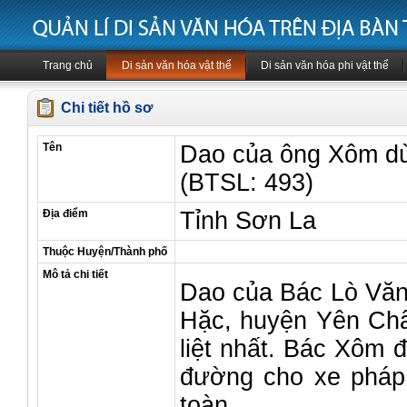
Trang chủ
Di sản văn hóa vật thể
Di sản văn hóa phi vật thể
Chi tiết hồ sơ
Tên
Dao của ông Xôm dù
(BTSL: 493)
Địa điểm
Tỉnh Sơn La
Thuộc Huyện/Thành phố
Mô tả chi tiết
Dao của Bác Lò Văn
Hặc, huyện Yên Châu
liệt nhất. Bác Xôm 
đường cho xe pháp 
toàn.