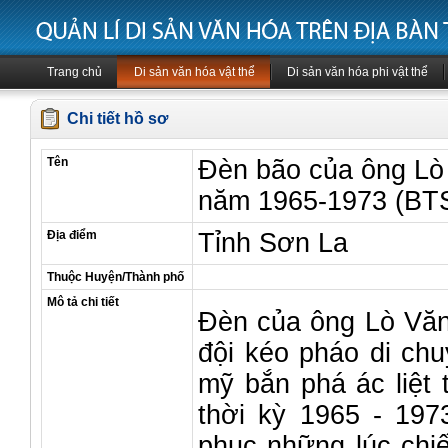
Trang chủ
Di sản văn hóa vật thể
Di sản văn hóa phi vật thể
Chi tiết hồ sơ
Tên
Đèn bão của ông Lò
năm 1965-1973 (BTS
Địa điểm
Tỉnh Sơn La
Thuộc Huyện/Thành phố
Mô tả chi tiết
Đèn của ông Lò Văn
đội kéo pháo di ch
mỹ bắn phá ác liệt 
thời kỳ 1965 - 19
phục những lúc chiế