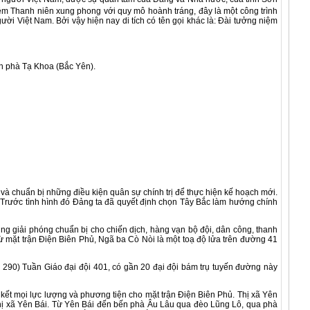
m Thanh niên xung phong với quy mô hoành tráng, đây là một công trình
ời Việt Nam. Bởi vậy hiện nay di tích có tên gọi khác là: Đài tưởng niệm
ến phà Tạ Khoa (Bắc Yên).
 chuẩn bị những điều kiện quân sự chính trị để thực hiện kế hoạch mới.
Trước tình hình đó Đảng ta đã quyết định chọn Tây Bắc làm hướng chính
iải phóng chuẩn bị cho chiến dịch, hàng vạn bộ đội, dân công, thanh
mặt trận Điện Biên Phủ, Ngã ba Cò Nòi là một toạ độ lửa trên đường 41
0) Tuần Giáo đại đội 401, có gần 20 đại đội bám trụ tuyến đường này
t mọi lực lượng và phương tiện cho mặt trận Điện Biên Phủ. Thị xã Yên
 thị xã Yên Bái. Từ Yên Bái đến bến phà Âu Lâu qua đèo Lũng Lô, qua phà