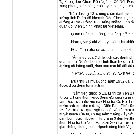
Tạ Khoa, đèo Chẹn. Đến Ngã ba Cò Nòi. Đườn
xung phong, dân công hoả tuyến canh giữ và 
Trên đường 13, chúng chặn đánh từ phía phà
tướng lính Pháp đã khoanh Đèo Chẹn, ngã ba
đường 41 và đường 13. Chúng khẳng định rằng
quân đội Viễn Chinh Pháp tại Việt Nam.
Quân Pháp cho rằng, ta không thể cun
Nhưng với ý chí và quyết tâm cho chiế
Địch đánh phá rất ác liệt, nhất là tư 
"Âm mưu của địch là tích cực đánh phá đườn
quan trọng. Nó đòi hỏi một tinh thần hy sinh 
đường xã thông suốt, đảm bảo cho bộ đội đủ c
(TNXP ngày ấy trang 84, 85 NXBTN - 
Mùa thu và mùa đông năm 1952 đại đoàn sơn
được điều động tới mặt trận.
Nằm trên quốc lộ 13, từ thị xã Yên Bái tớ
Khoa là trọng điểm vượt Sông Đà cuối cùng c
tấn: Dọc tuyến đường này Ngã ba Cò Nòi là điể
nước anh em cho mặt trận Điện Biên Phủ cũng
15 lê đường 41 qua Ngã ba Cò Nòi rồi mới lê
huyết mạch của ta, chúng ném xuống đây với
pan, bom bươm bướm. Từ tháng 3 đến kết thú
điểm Ngã ba Cò Nòi - Mai Sơn Sơn La. Tướng
giao thông, thông suốt. Ngành công binh Việ