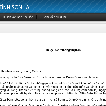
Di sản văn hóa đặc sắc
Hướng dẫn sử dụng
Thuộc Xã/Phường/Thị trấn
sỹ Thanh niên xung phong Cò Nòi.
 đường quốc lộ 6 và đường số 13 cách thị xã Sơn La 45km (Đi xuôi về Hà Nội).
Nòi là điểm nút giao thông quan trọng nhất để các mũi tiến quân của quân và
nhất, nhằm chặn đứng và phá tan huyết mạch giao thông của quân và dân ta. Hàng
lượng vũ trang, Thanh niên xung phong trong cả nước đã dũng cảm bám trụ, ng
iên xung phong đã hy sinh; Trong quá trình phục vụ chiến dịch Điện Biên Phủ tại 
a Đồng Lộc, đó là những địa danh lịch sử trong cuộc trường trinh chống giặc ngoạ
m lòng và tình cảm ngưỡng mộ, thể hiện đạo lý "Uống nước nhớ nguồn" của thế h