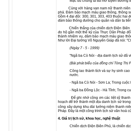
Mặc dù chúng ta đã mở tuyến đường t
Cùng với hàng vạn nam nữ thanh niên trong
phá. Đảm bảo mạch máu giao thông, thông su
Gồm 4 đại đội: 300, 301, 303, 403 thuộc hai 
đảm bảo thông đường cho quân và dân ta tiến v
Chiến thắng của chiến dịch Điện Biên Phủ t
đo hộ gần một thế kỷ của Thực Dân Pháp đối
thành nhiệm vụ, đảm bảo mạch máu giao thông 
Như lời Đại tướng Võ Nguyên Giáp đã nói: "Ch
(Ngày 7 - 5 - 1999)
"Ngã ba Cò Nòi - địa danh lịch sử đã 
(Bài phát biểu của đồng chí Tòng Thị 
Công lao thành tích và sự hy sinh cao
nước.
- Ngã ba Cò Nòi - Sơn La; Trong cuộc
- Ngã ba Đồng Lộc - Hà Tĩnh; Trong 
Để ghi nhớ công ơn các liệt sỹ thanh niên
hoạch để trở thành một địa danh lịch sử tro
công xây dựng khu đài tưởng niệm thanh niê
Pháp. Đây là một công trình lịch sử văn hoá 
4. Giá trị lịch sử, khoa học, nghệ thuật
Chiến dịch Điện Biên Phủ, là chiến dịc