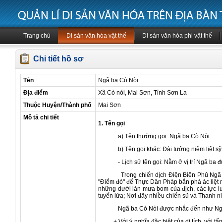
Trang chủ
Di sản văn hóa vật thể
Di sản văn hóa phi vật thể
Chi tiết hồ sơ
Tên
Ngã ba Cò Nòi.
Địa điểm
Xã Cò nòi, Mai Sơn, Tỉnh Sơn La
Thuộc Huyện/Thành phố
Mai Sơn
Mô tả chi tiết
1. Tên gọi
a) Tên thường gọi: Ngã ba Cò Nòi.
b) Tên gọi khác: Đài tưởng niệm liệt 
- Lịch sử tên gọi: Nằm ở vị trí Ngã ba
Trong chiến dịch Điện Biên Phủ Ngã ba Cò 
"Điểm đỏ" để Thực Dân Pháp bắn phá ác liệt 
những dưới làn mưa bom của địch, các lực 
tuyến lửa; Nơi đây nhiều chiến sũ và Thanh n
Ngã ba Cò Nòi được nhắc đến như Ngã b
+ Với ý nghĩa đặc biệt của di tích, với tấ