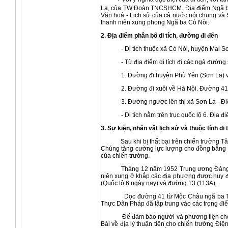
La, của TW Đoàn TNCSHCM. Địa điểm Ngã ba 
Văn hoá - Lịch sử của cả nước nói chung và S
thanh niên xung phong Ngã ba Cò Nòi.
2. Địa điểm phân bố di tích, đường đi đến
- Di tích thuộc xã Cò Nòi, huyện Mai 
- Từ địa điểm di tích đi các ngả đường
1. Đường đi huyện Phù Yên (Sơn La) v
2. Đường đi xuôi về Hà Nội. Đường 41
3. Đường ngược lên thị xã Sơn La - Đi
- Di tích nằm trên trục quốc lộ 6. Địa
3. Sự kiện, nhân vật lịch sử và thuộc tính di 
Sau khi bị thất bại trên chiến trường Tây B
Chúng tăng cường lực lượng cho đồng bằng B
của chiến trường.
Tháng 12 năm 1952 Trung ương Đảng và Hồ C
niên xung ở khắp các địa phương được huy đ
(Quốc lộ 6 ngày nay) và đường 13 (113A).
Dọc đường 41 từ Mộc Châu ngã ba Tuần Giáo
Thực Dân Pháp đã tập trung vào các trọng đ
Để đảm bảo người và phương tiện cho chiến 
Bái về địa lý thuận tiện cho chiến trường Đ