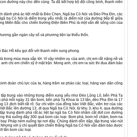
on đường này cho đến cùng. Ta đã kết hợp bộ đội công binh, thanh niên
đánh phá ác liệt nhất là Đèo Chẹn, Ngã ba Cò Nòi và Đèo Pha Đin, các
 ba Cò Nòi là điểm trọng yếu nhất, là điểm nút của đường tiếp tế giữa
ơng Miền Bắc cho chiến trường Điện Biên Phủ là một vấn đề sống còn của
hương gần ngàn cây số và phương tiện lại thiếu thốn.
đó Bác Hồ kêu gọi đối với thanh niên xung phong.
rong mùa mưa sắp tới. Vì vậy nhiệm vụ của anh, chị em rất nặng nề và
a anh chị em chiến sỹ ở mặt trận. Mong anh, chị em ra sức thi đua đảm bảo
h đoàn chủ lực của ta, hàng trăm xe pháo các loại, hàng vạn dân công
tập trung vào những trọng điểm xung yếu như Đèo Lũng Lô, bến Phà Tạ
h phá mỗi ngày 31 tấn bom, bến phà Tạ Khoa là 13 tấn, đèo Pha Đin là 17
 13 địch biết rất rõ: Sự chi viện của đồng bào Việt Bắc, viện trợ của các
Việt Bắc lên đường 13, đi qua Ngã ba Cò Nòi, từ khu 3, khu 4, qua đường
tập trung đánh phá rất ác liệt tại ngã ba Cò Nòi nhằm cắt đứt con đường
úng thả xuống đây 300 quả bom các loại: Bom phá, bom nổ chậm, bom na
bay Pháp ném xuống tại nơi đây. Chúng đánh dồn dập, tập trung vào nút
 Nhưng với ý chí quyết tâm chiến thắng Ngã ba Cò Nòi vẫn đảm bảo được
9 tấn bom các loại.