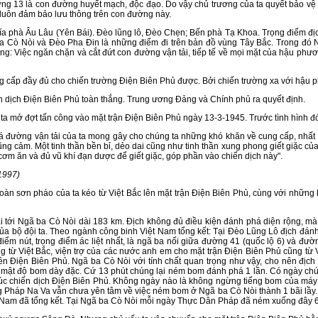
g 13 là con đường huyết mạch, độc đạo. Do vậy chủ trương của ta quyết bảo vệ c
luôn đảm bảo lưu thông trên con đường này.
 Âu Lâu (Yên Bái). Đèo lũng lô, Đèo Chẹn; Bến phà Tạ Khoa. Trọng điểm địch 
 Cò Nòi và Đèo Pha Đin là những điểm đi trên bản đồ vùng Tây Bắc. Trong đó Ngã
: Việc ngăn chặn và cắt đứt con đường vận tải, tiếp tế về mọi mặt của hậu phư
g cấp đầy đủ cho chiến trường Điện Biên Phủ được. Bởi chiến trường xa với hậu p
n dịch Điện Biên Phủ toàn thắng. Trung ương Đảng và Chính phủ ra quyết định.
khi ta mở đợt tấn công vào mặt trận Điện Biên Phủ ngày 13-3-1945. Trước tình hình 
g vận tải của ta mong gây cho chúng ta những khó khăn về cung cấp, nhất là t
dũng cảm. Một tinh thần bền bỉ, dẻo dai cũng như tinh thần xung phong giết giặc củ
ơm ăn và đủ vũ khí đạn dược để giết giặc, góp phần vào chiến dịch này".
1997)
 pháo của ta kéo từ Việt Bắc lên mặt trận Điện Biên Phủ, cùng với những bin
i Ngã ba Cò Nòi dài 183 km. Địch không đủ điều kiện đánh phá diện rộng, mà 
ủa bộ đội ta. Theo ngành công binh Việt Nam tổng kết: Tại Đèo Lũng Lô địch đán
m nút, trọng điểm ác liệt nhất, là ngã ba nối giữa đường 41 (quốc lộ 6) và đường
 từ Việt Bắc, viện trợ của các nước anh em cho mặt trận Điện Biên Phủ cũng từ 
n Điện Biên Phủ. Ngã ba Cò Nòi với tính chất quan trọng như vậy, cho nên địch 
 mật độ bom dày đặc. Cứ 13 phút chúng lại ném bom đánh phá 1 lần. Có ngày ch
c chiến dịch Điện Biên Phủ. Không ngày nào là không ngừng tiếng bom của máy 
 Pháp Na Va vẫn chưa yên tâm về việc ném bom ở Ngã ba Cò Nòi thành 1 bãi lầy.
t Nam đã tổng kết. Tại Ngã ba Cò Nòi mỗi ngày Thực Dân Pháp đã ném xuống đây 6