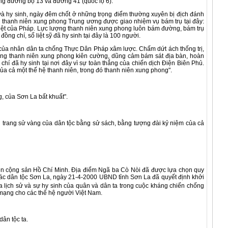
g đường bộ 13 và đường 41 (quốc lộ 6).
hy sinh, ngày đêm chốt ở những trọng điểm thường xuyên bị địch đánh
 thanh niên xung phong Trung ương được giao nhiệm vụ bám trụ tại đây:
 liệt của Pháp. Lực lượng thanh niên xung phong luôn bám đường, bám trụ
ng chí, số liệt sỹ đã hy sinh tại đây là 100 người.
ủa nhân dân ta chống Thực Dân Pháp xâm lược. Chấm dứt ách thống trị,
ợng thanh niên xung phong kiên cường, dũng cảm bám sát địa bàn, hoàn
hí đã hy sinh tại nơi đây vì sự toàn thắng của chiến dịch Điện Biên Phủ.
ủa cả một thế hệ thanh niên, trong đó thanh niên xung phong".
g, của Sơn La bất khuất".
g trang sử vàng của dân tộc bằng sử sách, bằng tượng đài kỷ niệm của cả
n cộng sản Hồ Chí Minh. Địa điểm Ngã ba Cò Nòi đã được lựa chọn quy
các dân tộc Sơn La, ngày 21-4-2000 UBND tỉnh Sơn La đã quyết định khởi
a lịch sử và sự hy sinh của quân và dân ta trong cuộc kháng chiến chống
 mạng cho các thế hệ người Việt Nam.
dân tộc ta.