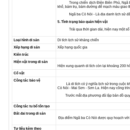
Trong chiến dịch Điện Biên Phủ, Ngã ba Cò 
khổ, bám trụ, bám đường để mạch máu giao th
Ngã ba Cò Nòi - Là địa danh lịch sử đã
5. Tình trạng bảo quản hiện vật
Trải qua thời gian dài, hiện nay một s
Loại hình di sản
Di tích lịch sử kháng chiến
Xếp hạng di sản
Xếp hạng quốc gia
Kiến trúc
Hiện vật trong di sản
Hiện xung quanh di tích còn lại khoảng 200 h
Cổ vật
Công tác bảo vệ
Là di tích có ý nghĩa lịch sử trong cuộc k
Cò Nòi - Mai Sơn - Sơn La. Hiện nay công trì
Trước mắt địa phương đã lập bản đồ quy ho
Công tác tu bổ tôn tạo
Đất đai trong di sản
Địa điểm Ngã ba Cò Nòi được quy hoạch với d
Tư liệu kèm theo