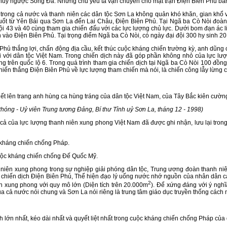
huỷ ngược Sông Đà. Nhưng chủ yếu ta vận chuyển cho mặt trận Điện Biên Phủ bằn
 cả nước và thanh niên các dân tộc Sơn La không quản khó khăn, gian khổ và 
ốt từ Yên Bái qua Sơn La đến Lai Châu, Điện Biên Phủ. Tại Ngã ba Cò Nòi đoàn
đội 43 và 40 cùng tham gia chiến đấu với các lực lượng chủ lực. Dưới bom đạn ác
ào Điện Biên Phủ. Tại trọng điểm Ngã ba Cò Nòi, có ngày đại đội 300 hy sinh 20 đồ
hắng lợi, chấn động địa cầu, kết thúc cuộc kháng chiến trường kỳ, anh dũng c
 với dân tộc Việt Nam. Trong chiến dịch này đã góp phần không nhỏ của lực lư
trên quốc lộ 6. Trong quá trình tham gia chiến dịch tại Ngã ba Cò Nòi 100 đồng c
iến thắng Điện Biên Phủ về lực lượng tham chiến mà nói, là chiến công lẫy lừng c
viết lên trang anh hùng ca hùng tráng của dân tộc Việt Nam, của Tây Bắc kiên cườn
Phóng - Uỷ viên Trung tương Đảng, Bí thư Tỉnh uỷ Sơn La, tháng 12 - 1998)
 cả của lực lượng thanh niên xung phong Việt Nam đã được ghi nhận, lưu lại tron
 kháng chiến chống Pháp.
cuộc kháng chiến chống Đế Quốc Mỹ.
 xung phong trong sự nghiệp giải phóng dân tộc, Trung ương đoàn thanh niê
ng chiến dịch Điện Biên Phủ, Thể hiện đạo lý uống nước nhớ nguồn của nhân dân 
2
n xung phong với quy mô lớn (Diện tích trên 20.000m
). Để xứng đáng với ý nghĩ
của cả nước nói chung và Sơn La nói riêng là trung tâm giáo dục truyền thống cách
h lớn nhất, kéo dài nhất và quyết liệt nhất trong cuộc kháng chiến chống Pháp của 