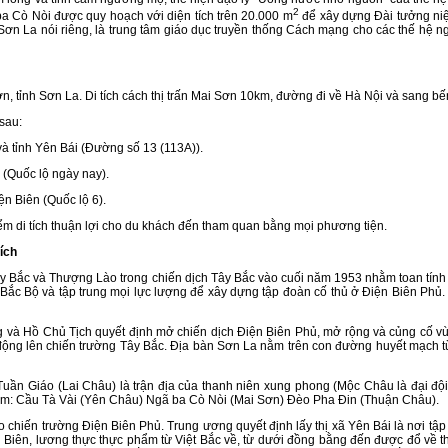
2
Cò Nòi được quy hoạch với diện tích trên 20.000 m
để xây dựng Đài tưởng niệ
ơn La nói riêng, là trung tâm giáo dục truyền thống Cách mạng cho các thế hệ ngư
Sơn, tỉnh Sơn La. Di tích cách thị trấn Mai Sơn 10km, đường đi về Hà Nội và sang b
 sau:
à tỉnh Yên Bái (Đường số 13 (113A)).
 (Quốc lộ ngày nay).
ện Biên (Quốc lộ 6).
 điểm di tích thuận lợi cho du khách đến tham quan bằng mọi phương tiện.
tích
ắc và Thượng Lào trong chiến dịch Tây Bắc vào cuối năm 1953 nhằm toan tính và
ắc Bộ và tập trung mọi lực lượng để xây dựng tập đoàn cố thủ ở Điện Biên Phủ. 
hủ Tịch quyết định mở chiến dịch Điện Biên Phủ, mở rộng và củng cố vùng g
ộng lên chiến trường Tây Bắc. Địa bàn Sơn La nằm trên con đường huyết mạch từ 
 (Lai Châu) là trận địa của thanh niên xung phong (Mộc Châu là đại đội 29
iểm: Cầu Tà Vài (Yên Châu) Ngã ba Cò Nòi (Mai Sơn) Đèo Pha Đin (Thuận Châu).
trường Điện Biên Phủ. Trung ương quyết định lấy thị xã Yên Bái là nơi tập kế
iện Biên, lương thực thực phẩm từ Việt Bắc về, từ dưới đồng bằng đến được đổ về