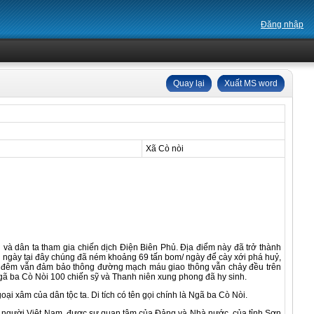
Đăng nhập
Quay lại
Xuất MS word
Xã Cò nòi
 dân ta tham gia chiến dịch Điện Biên Phủ. Địa điểm này đã trở thành
 ngày tại đây chúng đã ném khoảng 69 tấn bom/ ngày để cày xới phá huỷ,
ày đêm vẫn đảm bảo thông đường mạch máu giao thông vẫn chảy đều trên
Ngã ba Cò Nòi 100 chiến sỹ và Thanh niên xung phong đã hy sinh.
i xâm của dân tộc ta. Di tích có tên gọi chính là Ngã ba Cò Nòi.
ệ người Việt Nam, được sự quan tâm của Đảng và Nhà nước, của tỉnh Sơn