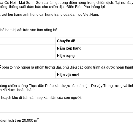
Nòi - Mai Sơn - Sơn La là một trong điểm nóng trong chiến dịch. Tại nơi đây 
ông, thông suốt đảm bảo cho chiến dịch Điện Biên Phủ thắng lợi.
 viết lên trang anh hùng ca, hùng tráng của dân tộc Việt Nam.
ố hố bom bị đất tràn vào làm nâng hố.
Chuyên đề
Năm xếp hạng
Hiện trạng
ố bom to nhỏ ngoài ra nhóm tượng đài, phù điêu các công trình đã được hoàn thàn
Hiện vật mới
háng chiến chống Thực dân Pháp xâm lược của dân tộc. Do vậy Trung ương và tỉn
nh đã được hoàn thành.
ạch khu di tích tránh sự xâm lấn của con người.
2.
iện tích trên 20.000 m