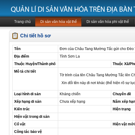
Trang chủ
Di sản văn hóa vật thể
Di sản văn hóa phi vật thể
Chi tiết hồ sơ
Tên
Đơn của Châu Tang Mường Tấc gửi cho Đèo Vă
Địa điểm
Tỉnh Sơn La
Thuộc Huyện/Thành phố
Thuộc Xã/Ph
Mô tả chi tiết
Tờ trình của tên Châu Tang Mường Tấc lên C
Xin đổi tên này đi nơi khác (thể hiện rõ sự lụ
Loại hình di sản
Kháng chiến
Chuyên đề
Xếp hạng di sản
Chưa xếp hạng
Năm xếp hạ
Kiến trúc
Hiện trạng
Hiện vật trong di sản
Cổ vật
Hiện vật mới
Công tác bảo vệ