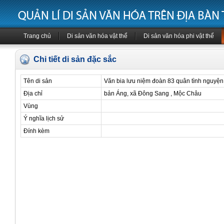
Trang chủ
Di sản văn hóa vật thể
Di sản văn hóa phi vật thể
Chi tiết di sản đặc sắc
Tên di sản
Văn bia lưu niệm đoàn 83 quân tình nguyện
Địa chỉ
bản Áng, xã Đông Sang , Mộc Châu
Vùng
Ý nghĩa lịch sử
Đính kèm