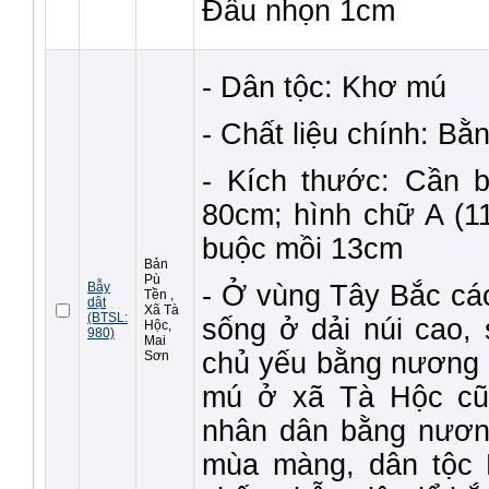
Đầu nhọn 1cm
- Dân tộc: Khơ mú
- Chất liệu chính: Bằn
- Kích thước: Cần b
80cm; hình chữ A (1
buộc mồi 13cm
Bản
Pù
Bẫy
-
Ở vùng Tây Bắc các
Tền ,
dật
Xã Tà
(BTSL:
sống ở dải núi cao,
Hộc,
980)
Mai
chủ yếu bằng nương 
Sơn
mú ở xã Tà Hộc cũ
nhân dân bằng nươn
mùa màng, dân tộc