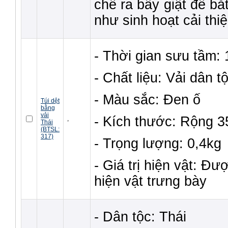
chế ra bẫy giật để bắt
như sinh hoạt cải thi
- Thời gian sưu tầm:
- Chất liệu: Vải dân t
- Màu sắc: Đen ố
Túi dệt
bằng
vải
- Kích thước: Rộng 
,
Thái
(BTSL:
317)
- Trọng lượng: 0,4kg
- Giá trị hiện vật: Đư
hiện vật trưng bày
- Dân tộc: Thái