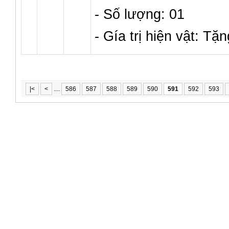
- Số lượng: 01
- Gía trị hiện vật: Tặn
|<
<
....
586
587
588
589
590
591
592
593