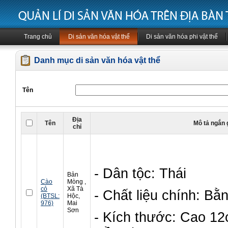
Trang chủ
Di sản văn hóa vật thể
Di sản văn hóa phi vật thể
Danh mục di sản văn hóa vật thể
Tên
Địa
Tên
Mô tả ngắn 
chỉ
- Dân tộc: Thái
Bản
Cào
Mòng ,
cỏ
Xã Tà
- Chất liệu chính: Bằ
(BTSL:
Hộc,
976)
Mai
Sơn
- Kích thước: Cao 1