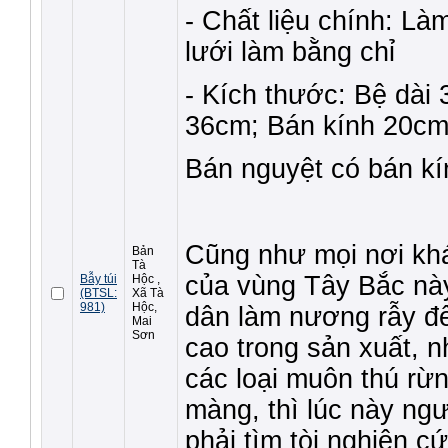
- Chất liệu chính: Là
lưới làm bằng chỉ
- Kích thước: Bệ dài
36cm; Bán kính 20cm
Bán nguyệt có bán kí
Cũng như mọi nơi khá
Bản
Tà
của vùng Tây Bắc nà
Bẫy túi
Hộc ,
(BTSL:
Xã Tà
981)
Hộc,
dân làm nương rẫy để 
Mai
Sơn
cao trong sản xuất, n
các loại muôn thú rừ
màng, thì lúc này ngư
phải tìm tòi nghiên cứ