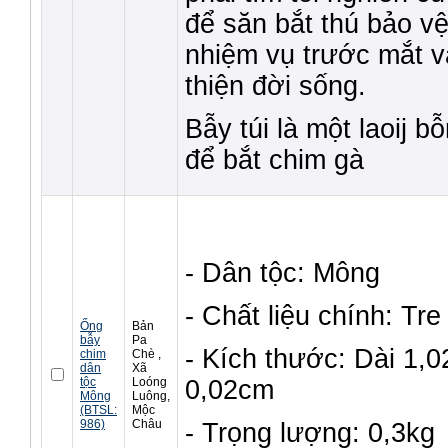
để săn bắt thú bảo v
nhiệm vụ trước mắt và
thiện đời sống.
Bẫy túi là một laoij 
để bắt chim gà
- Dân tộc: Mông
- Chất liệu chính: Tre
Ống
Bản
bẫy
Pa
- Kích thước: Dài 1,
chim
Chè ,
dân
Xã
tộc
Loóng
0,02cm
Mông
Luông,
(BTSL:
Mộc
986)
Châu
- Trọng lượng: 0,3kg