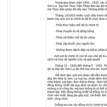
Trong giai đoạn năm 1930 - 1932, các đoàn t
Sơn La. Sau khi Thực Dân Pháp đàn áp dã ma
mà Thực dân pháp đã xếp vào "những phần tử
Tháng 10/1933 nhiều cuộc đấu tranh liên t
tranh này anh em tù chính trị đã tổ chức đưa
- Phải thực hiện chế độ tù chính trị
- Phải chuyển tù về đồng bằng
- Phải cải thiện chế độ ăn uống
- Phải cấp thuốc cho người ốm
- Không được đánh đập và bắt tù nhân là
Anh em tù chính trị còn tố cáo chế độ tù đà
sách và hứa sẽ nghiên cứu và giải quyết.
Tháng 10 - 1934 đến tháng 5 - 1935. Thực 
đ/c bị đày lên Sơn La lần thứ hai như đ/c Tr
Để lãnh đạo anh em đoàn kết đấu tranh với
đày lên Nhà tù Sơn La họp lại, nhận định tì
chia thành các ban: Ban trật tự trong - Ban t
đồng thống nhất" đã quy định và được tự ch
những vị trí công tác mà bọn thống trị có thể
thành lập "Hội đồng thống nhất" là thắng lợi
chức sản xuất, tăng gia gây quỹ, cải thiện đờ
sinh, công chức.
Thắng lợi của các đồng chí tù chính trị từ 