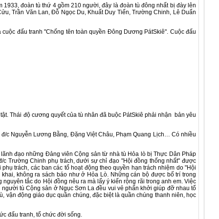
1933, đoàn tù thứ 4 gồm 210 người, đây là đoàn tù đông nhất bị đày lên
 Cửu, Trần Văn Lan, Đỗ Ngọc Du, Khuất Duy Tiến, Trường Chinh, Lê Duẩn
 cuộc đấu tranh "Chống tên toàn quyền Đông Dương PátSkiê". Cuộc đấu
tật. Thái độ cương quyết của tù nhân đã buộc PátSkiê phải nhận bản yêu
ác đ/c Nguyễn Lương Bằng, Đặng Việt Châu, Phạm Quang Lịch… Có nhiều
lãnh đạo những Đảng viên Cộng sản từ nhà tù Hỏa lò bị Thực Dân Pháp
 đ/c Trường Chinh phụ trách, dưới sự chỉ đạo "Hội đồng thống nhất" được
ời phụ trách, các ban các tổ hoạt động theo quyền hạn trách nhiệm do "Hội
 khai, không ra sách báo như ở Hỏa Lò. Những cán bộ được bố trí trong
g nguyên tắc do Hội đồng nêu ra mà lấy ý kiến rộng rãi trong anh em. Việc
ững người tù Cộng sản ở Ngục Sơn La đều vui vẻ phấn khởi giúp đỡ nhau tổ
 tù, vận động giáo dục quần chúng, đặc biệt là quần chúng thanh niên, học
c đấu tranh, tổ chức đời sống.