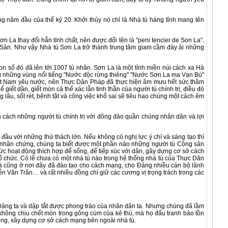
ăm đầu của thế kỷ 20. Khởi thủy nó chỉ là Nhà tù hàng tỉnh mang tên
a thay đổi hẳn tính chất, nên được đổi tên là "peni tencier de Son La".
g Sản. Như vậy Nhà tù Sơn La trở thành trung tâm giam cầm đày ải những
ố đó đã lên tới 1007 tù nhân. Sơn La là một tỉnh miền núi cách xa Hà
rong những vùng nổi tiếng "Nước độc rừng thiêng" "Nước Sơn La ma Vạn Bú"
n Việt Nam yêu nước, nên Thực Dân Pháp đã thực hiện âm mưu hết sức thâm
iết dần, giết mòn cả thể xác lẫn tinh thần của người tù chính trị, điều đó
lâu, sốt rét, bệnh tật và công việc khổ sai sẽ tiêu hao chúng một cách êm
ch những người tù chính trị với đông đảo quần chúng nhân dân và lợi
u với những thử thách lớn. Nếu không có nghị lực ý chí và sáng tạo thì
ác nhân chứng, chúng ta biết được một phần nào những người tù Cộng sản
c hoạt động thích hợp để sống, để tiếp xúc với dân, gây dựng cơ sở cách
i tổ chức. Có lẽ chưa có một nhà tù nào trong hệ thống nhà tù của Thực Dân
và cũng ở nơi đây đã đào tạo cho cách mạng, cho Đảng nhiều cán bộ lãnh
Văn Trân… và rất nhiều đồng chí giữ các cương vị trọng trách trong các
 Đảng ta và dập tắt được phong trào của nhân dân ta. Nhưng chúng đã lầm
hông chịu chết mòn trong gông cùm của kẻ thù, mà họ đấu tranh bảo tồn
húng, xây dựng cơ sở cách mạng bên ngoài nhà tù.