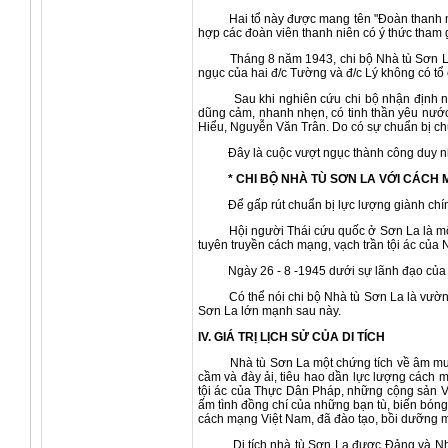
Hai tổ này được mang tên "Đoàn thanh niên 
hợp các đoàn viên thanh niên có ý thức tham 
Tháng 8 năm 1943, chi bộ Nhà tù Sơn La tổ 
ngục của hai đ/c Tường và đ/c Lý không có tổ 
Sau khi nghiên cứu chi bộ nhận định nhân 
dũng cảm, nhanh nhẹn, có tinh thần yêu nướ
Hiểu, Nguyễn Văn Trân. Do có sự chuẩn bị chu
Đây là cuộc vượt ngục thành công duy nhất t
* CHI BỘ NHÀ TÙ SƠN LA VỚI CÁCH M
Để gấp rút chuẩn bị lực lượng giành chính q
Hội người Thái cứu quốc ở Sơn La là một hìn
tuyên truyền cách mạng, vạch trần tội ác của 
Ngày 26 - 8 -1945 dưới sự lãnh đạo của Ban
Có thể nói chi bộ Nhà tù Sơn La là vườn ươ
Sơn La lớn mạnh sau này.
IV. GIÁ TRỊ LỊCH SỬ CỦA DI TÍCH
Nhà tù Sơn La một chứng tích về âm mưu th
cầm và đày ải, tiêu hao dần lực lượng cách
tội ác của Thực Dân Pháp, những cộng sản V
ấm tình đồng chí của những bạn tù, biến bóng
cách mạng Việt Nam, đã đào tạo, bồi dưỡng mộ
Di tích nhà tù Sơn La được Đảng và Nhà nư