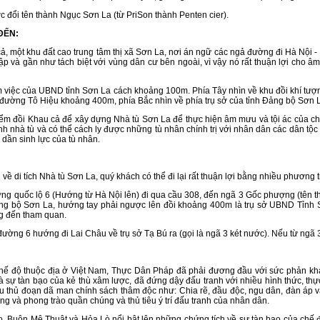
i tên thành Ngục Sơn La (từ PriSon thành Penten cier).
 ĐẾN:
t khu đất cao trung tâm thị xã Sơn La, nơi án ngữ các ngả đường đi Hà Nội - La
lập và gần như tách biệt với vùng dân cư bên ngoài, vì vậy nó rất thuận lợi ch
ệc của UBND tỉnh Sơn La cách khoảng 100m. Phía Tây nhìn về khu đồi khí tượn
h đường Tô Hiệu khoảng 400m, phía Bắc nhìn về phía trụ sở của tỉnh Đảng bộ Sơn 
 Khau cả để xây dựng Nhà tù Sơn La để thực hiện âm mưu và tội ác của chúng r
nhà tù và có thể cách ly được những tù nhân chính trị với nhân dân các dân tộc b
 dần sinh lực của tù nhân.
 tích Nhà tù Sơn La, quý khách có thể đi lại rất thuận lợi bằng nhiều phương tiện
 quốc lộ 6 (Hướng từ Hà Nội lên) đi qua cầu 308, đến ngã 3 Gốc phượng (tên thư
Đảng bộ Sơn La, hướng tay phải ngược lên đồi khoảng 400m là trụ sở UBND Tỉnh S
g đến tham quan.
ng 6 hướng đi Lai Châu về trụ sở Tạ Bú ra (gọi là ngã 3 két nước). Nếu từ ngã 3
độ thuộc địa ở Việt Nam, Thực Dân Pháp đã phải đương đầu với sức phản kháng 
 sự tàn bạo của kẻ thù xâm lược, đã đứng dậy đấu tranh với nhiều hình thức, th
 thủ đoạn dã man chính sách thâm độc như: Chia rẽ, đầu độc, ngu dân, đàn áp v
g và phong trào quần chúng và thủ tiêu ý trí đấu tranh của nhân dân.
n Mê Thuật và Hỏa Lò nổi bật lên những chứng tích về sự tàn bạo của chế độ 