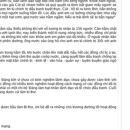
i lướn cũ, ban lãnh đạo sắp xếp chỗ nằm cho từng người: Khỏe nằm ngoài,
n cáo già Cút xô nham hiểm và quỷ quyệt ra lệnh bắt giam mấy người xe
n tù chính trị đấu tranh tuyệt thực, Cút - Xô tỏ ra bình tĩnh, hắn không
g dồn mọi người xuống hầm tối. Lúc đầu anh em cứ tưởng chúng làm như vậy
t một hạt cơm, giọt nước vào hầm ngầm. Nếu ai trái lệnh sẽ bị bắn ngay!".
hầm sâu thiếu không khí với số lượng tù nhân là 156 người. Căn hầm chật
m ướt lạnh lẽo, nay biến thành một lò nung nóng bức, nhiều đồng chí phải
g và không khí nên sức khỏe anh em giảm sút rất nhiều. Ở ngoài nhân dân
gửi phên đường, ống nước vào ủng hộ cho anh em tù chính trị. Đối với anh
ng hầm tối, khi bước chân lên mặt đất, hầu hết các đồng chí bị ù tai,
ấu thêm lòng căm thù quân cướp nước, càng quyết tâm đấu tranh chống lại
 mặt trận chính trị - kinh tế - văn hóa - quân sự - tuyên truyền giác ngộ
ảng bởi vì chưa có kinh nghiệm lãnh đạo, chưa gây được cảm tình với
ác đồng chí nhiều kinh nghiệm hoạt động cách mạng có các đồng chí đã bị
hải có một chi bộ Đảng làm hạt nhân lãnh đạo và tổ chức đấu tranh. Cuối
ằng được cử làm bí thư.
 được bầu làm Bí thư, chi bộ đề ra những chủ trương đường lối hoạt động
h mạng.