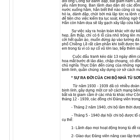
đối ông Công sứ đánh đập, bắt giam hầm Cát 
yếu nằm trong. Ban lãnh đạo dặn dò các đồn
nước xuống hầm, hắn biết thế nào cũng có sự 
hò la, đánh đập, chửi bới mà lập tức ra lệnh
để tiện cho việc kiểm tra lục soát, không ngờ
Hắn còn hăm dọa sẽ lấy gạch xây lấp cửa hầ
Sự việc xảy ra hoàn toàn khác với dự kiến c
hẹp, ẩm thấp, chỉ có 6 lỗ cửa nhỏ trông lên 
cởi hết quần áo, muốn đứng áp vào tường đá 
phố Chiềng Lề rất căm phẫn khi biết được tin
em trong tù vì có sự cổ vũ lớn lao, tiếp thêm 
Cuộc đấu tranh kéo dài 13 ngày đêm của nhữ
hoa mắt bước đi lảo đảo, chập choạng, có đồ
chủ nghĩa Thực Dân đến cùng của những người C
binh lính, quần chúng xây dựng cơ sở cách mạ
* SỰ RA ĐỜI CỦA CHI BỘ NHÀ TÙ SƠN
Từ năm 1930 - 1939 đã có nhiều đoàn tù bị
binh lính, gây dựng một cơ sở cách mạng bên
bắt và bị giam cầm ở các nhà tù khác như Côn
tháng 12 - 1939, các đồng chí Đảng viên tron
- Tháng 2 năm 1940, chi bộ lâm thời được c
- Tháng 5 - 1940 đại hội chi bộ được tổ chứ
cụ thể:
1- Lãnh đạo mọi hoạt động trong tù đề ra
2- Gíao dục Đảng viên nâng cao lập trường