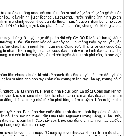
ng khổ sai nặng nhọc đối với tù nhân đi phá đá, đốn củi, đốn gỗ ở chốn
 nghèo… gây lên nhiều chết chóc đau thương. Trước những tình hình đó chi
ính trị, mà chính quyền thực dân đã thừa nhận. Nguyên nhân bùng nổ cuộc
ăn, bớt xén trắng trợn khẩu phần ăn của tù nhân, chúng còn không cho tù
nay chúng tôi tuyệt thực để phản đối xếp GA-BÔ-RI đối xử tàn tệ, đánh
nh thường. Cuộc đấu tranh kéo dài 4 ngày sau đó không thấy lay chuyển, tên
ứa "sẽ chấp hành mệnh lệnh của ngài Công sứ". Thắng lợi của cuộc đấu
g tù nhân. Từ thắng lợi của các cuộc đấu tranh vai trò lãnh đạo của chi bộ
g, mà còn là trường đời, là nơi rèn luyện đấu tranh giai cấp, là học viện
âm tâm chúng chuẩn bị một kế hoạch tấn công quyết liệt hơn để uy hiếp
g ngầm ra lệnh cho bọn tay chân của chúng thẳng tay đàn áp, khủng bố tù
ngược đãi tù chính trị. Riêng ở nhà Ngục Sơn La số tù Cộng sản lên tới
ng việc khổ sai nặng nhọc, bóc lột nhân công rẻ mạt, đày đọa anh em làm
lao động khổ sai trong nhà tù đều phải tăng thêm chuýen. Hắn ra lệnh cho
y quyết định. Ban lãnh đạo cuộc đấu tranh được thành lập gồm các đồng
 cán bộ lãnh đạo như: đ/c Trần Huy Liệu, Nguyễn Lương Bằng, Xuân Thủy,
a đấu tranh, ban lãnh đạo thấy sức khỏe của đồng chí làm liên lạc và điều
ng trong cuộc đấu tranh này.
tuyên bố với giám ngục: "Chúng tôi tuyệt thực và không đi làm để phản