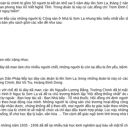
ù chính trị gồm 50 người bị kết án khổ sai 5 năm đày lên Sơn La, tháng 2 năm 
n phong trào Xô Viết Nghệ Tĩnh. Trong đoàn tù này có các đồng chí: Trịnh Đình
 nguy hiểm".
iếp của những người tù Cộng sản ở Nhà tù Sơn La nhung tiêu biểu nhất vẫn là
 ra bản yêu sách gồm các vấn đề như sau:
m việc nặng nhọc.
y dã man làm cho nhiều người chết, những người tù còn lại đều bị ốm yếu, bệnh 
Dân Pháp tiếp tục đày các đoàn tù lên Sơn La, trong những đoàn tù này có c
ường Chinh, Bùi Vũ Trụ, Hoàng Đình Dong.
 chế độ tù đày dã man, các đ/c Nguyễn Lương Bằng, Trường Chinh đã bí mật 
nh hình ở Ngục tù Sơn La và đề ra chủ trương thành lập "Hội đồng thống nhất" do
rật tự ngoài - Ban hợp tác xã - Ban Nhà bếp - Tổ nhà thuốc. Hội đồng chỉ định ngư
ủ theo hoạt động của mình. Những người tù cộng sản chủ trương hoạt động công
 chấp nhận được, chúng không để ý theo dõi, mọi người đều tự giác tuân theo nhữn
 to lớn của tù chính trị về mặt tổ chức và chỉ đạo đấu tranh hợp pháp. Lúc này nh
i sống, tổ chứ học tệp lý luận, văn hóa … Tìm cách để giác ngộ binh lính trong nhà
những năm 1935 - 1936 đã để lại nhiều bài học kinh nghiệm quý báu về mặt tổ chứ