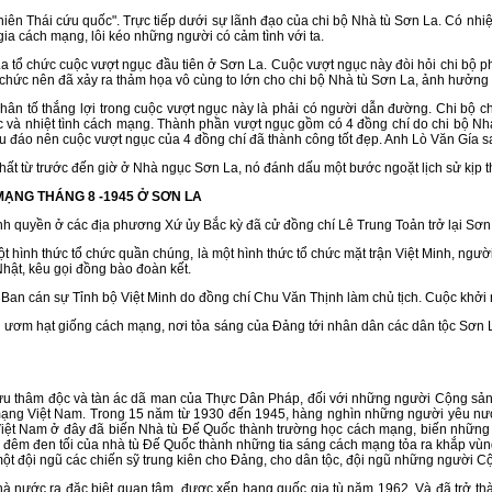
Thái cứu quốc". Trực tiếp dưới sự lãnh đạo của chi bộ Nhà tù Sơn La. Có nhiệm
gia cách mạng, lôi kéo những người có cảm tình với ta.
chức cuộc vượt ngục đầu tiên ở Sơn La. Cuộc vượt ngục này đòi hỏi chi bộ phải 
chức nên đã xảy ra thảm họa vô cùng to lớn cho chi bộ Nhà tù Sơn La, ảnh hưởng tớ
tố thắng lợi trong cuộc vượt ngục này là phải có người dẫn đường. Chi bộ ch
c và nhiệt tình cách mạng. Thành phần vượt ngục gồm có 4 đồng chí do chi bộ N
 đáo nên cuộc vượt ngục của 4 đồng chí đã thành công tốt đẹp. Anh Lò Văn Gía sau
ừ trước đến giờ ở Nhà ngục Sơn La, nó đánh dấu một bước ngoặt lịch sử kịp thờ
ẠNG THÁNG 8 -1945 Ở SƠN LA
uyền ở các địa phương Xứ ủy Bắc kỳ đã cử đồng chí Lê Trung Toản trở lại Sơn L
h thức tổ chức quần chúng, là một hình thức tổ chức mặt trận Việt Minh, người 
Nhật, kêu gọi đồng bào đoàn kết.
 cán sự Tỉnh bộ Việt Minh do đồng chí Chu Văn Thịnh làm chủ tịch. Cuộc khởi n
m hạt giống cách mạng, nơi tỏa sáng của Đảng tới nhân dân các dân tộc Sơn La,
âm độc và tàn ác dã man của Thực Dân Pháp, đối với những người Cộng sản v
 mạng Việt Nam. Trong 15 năm từ 1930 đến 1945, hàng nghìn những người yêu nướ
iệt Nam ở đây đã biến Nhà tù Đế Quốc thành trường học cách mạng, biến những
 đêm đen tối của nhà tù Đế Quốc thành những tia sáng cách mạng tỏa ra khắp vùng
t đội ngũ các chiến sỹ trung kiên cho Đảng, cho dân tộc, đội ngũ những người C
ớc ra đặc biệt quan tâm, được xếp hạng quốc gia tù năm 1962. Và đã trở thàn