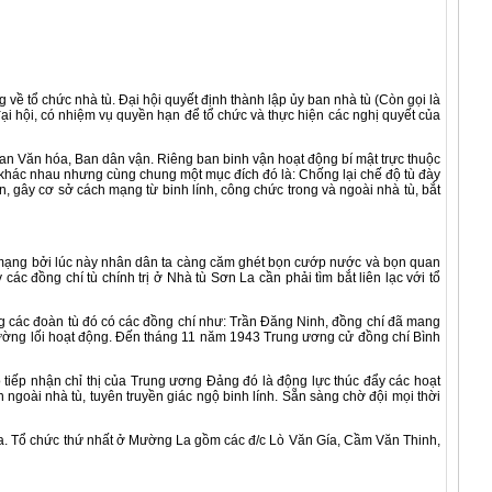
ề tổ chức nhà tù. Đại hội quyết định thành lập ủy ban nhà tù (Còn gọi là
đại hội, có nhiệm vụ quyền hạn để tổ chức và thực hiện các nghị quyết của
Ban Văn hóa, Ban dân vận. Riêng ban binh vận hoạt động bí mật trực thuộc
 khác nhau nhưng cùng chung một mục đích đó là: Chống lại chế độ tù đày
hần, gây cơ sở cách mạng từ binh lính, công chức trong và ngoài nhà tù, bắt
 mạng bởi lúc này nhân dân ta càng căm ghét bọn cướp nước và bọn quan
các đồng chí tù chính trị ở Nhà tù Sơn La cần phải tìm bắt liên lạc với tổ
ng các đoàn tù đó có các đồng chí như: Trần Đăng Ninh, đồng chí đã mang
 đường lối hoạt động. Đến tháng 11 năm 1943 Trung ương cử đồng chí Bình
ếp nhận chỉ thị của Trung ương Đảng đó là động lực thúc đẩy các hoạt
ngoài nhà tù, tuyên truyền giác ngộ binh lính. Sẵn sàng chờ đội mọi thời
. Tổ chức thứ nhất ở Mường La gồm các đ/c Lò Văn Gía, Cầm Văn Thinh,