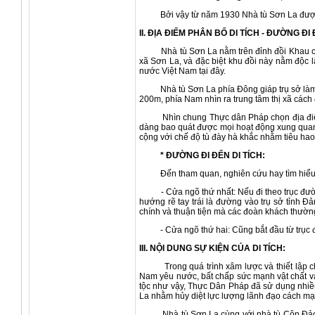
Bởi vậy từ năm 1930 Nhà tù Sơn La được đổ
II. ĐỊA ĐIỂM PHÂN BỐ DI TÍCH - ĐƯỜNG ĐI
Nhà tù Sơn La nằm trên đỉnh đồi Khau cả, mộ
xã Sơn La, và đặc biệt khu đồi này nằm độc 
nước Việt Nam tại đây.
Nhà tù Sơn La phía Đông giáp trụ sở làm vi
200m, phía Nam nhìn ra trung tâm thị xã các
Nhìn chung Thực dân Pháp chọn địa điểm đồi
dàng bao quát được mọi hoạt động xung quanh 
cộng với chế độ tù đày hà khắc nhằm tiêu hao
* ĐƯỜNG ĐI ĐẾN DI TÍCH:
Đến tham quan, nghiên cứu hay tìm hiểu về di
- Cửa ngõ thứ nhất: Nếu đi theo trục đường
hướng rẽ tay trái là đường vào trụ sở tỉnh 
chính và thuận tiện mà các đoàn khách thườn
- Cửa ngõ thứ hai: Cũng bắt đầu từ trục đườ
III. NỘI DUNG SỰ KIỆN CỦA DI TÍCH:
Trong quá trình xâm lược và thiết lập chế 
Nam yêu nước, bất chấp sức mạnh vật chất và
tộc như vậy, Thực Dân Pháp đã sử dụng nhiều
La nhằm hủy diệt lực lượng lãnh đạo cách mạn
Nhà tù Sơn La cùng với nhà tù Côn Đảo, Buô