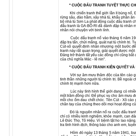
* CUỘC ĐẤU TRANH TUYỆT THỰC CHỐN
Khi chiến tranh thế giới lần II bùng nổ, Đế
rừng sâu, đào hầm, xây nhà tù, khẩu phần ăn 
bộ nhà tù Sơn La phát động cuộc đấu tranh c
đấu tranh là GA-BÔ-RI đã đánh đập tù nhân mộ
nhân nói chuyện với binh lính.
Cuộc đấu tranh nổ vào tháng 6 năm 1940. Hô
đập tra tấn, chửi mắng, quát nạt tù chính trị
Cút-xô quyết định nhân nhượng một bước để 
tranh này rất quan trọng, giải quyết được một
Đảng trở thành tất yếu các đồng chí cũng bắt 
của chủ nghĩa Mác - lê nin".
* CUỘC ĐẤU TRANH KIÊN QUYẾT VÀ 
Với sự âm mưu thâm độc của tên cáo già Cút
tinh thần những người tù chính trị. Bề ngoài
chính trị mạnh hơn nữa.
Lúc này tình hình thế giới đang có nhiều bi
một trăm đồng chí. Để phục vụ cho âm mưu đó,
mồi cho ốm đau chết chóc. Tên Cút - Xô cáo g
chân tay của chúng theo dõi mọi hoạt động c
Đó là nguyên nhân nổ ra cuộc đấu tranh lớn
chí có nhiều kinh nghiệm, khỏe mạnh, can đả
Lê Đức Thọ, Tô Hiệu. Vì bệnh tật ho lao nặng,
tra tình hình địch, thông báo cho anh em, tuy
Hôm đó ngày 13 tháng 5 năm 1941, buổi trưa