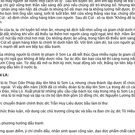
xô mấy người xe nước một cách vô lý". Sau khi tuyên bố, anh em tập trung về trạ
g chí giữ vững tinh thần sẵn sàng đối phó nếu chúng dở trò khủng bố. Nhưng tê
phản ứng nên hắn đã chuẩn bị khủng bố dã man mà ta không lường hết được. Được ti
 cho bọn lính ống sẵn sàng, lưỡi lê tuốt trần. Mở cửa xông thằng vào trại, chún
 Cút - xô định chôn sống hàng trăm con người. Sau đó Cút - xô ra lệnh "Không để lọ
m.
ủa ta, ta chỉ tuyên bố nhịn ăn, nhưng kẻ địch bắt nhịn uống và giam chặt dưới 
mặt đất, không khí vốn đã thiếu lại thêm hơi người càng ngột ngạt, khó thở. Hầm ẩ
cố hút lấy một chút hơi mát. Do không được ăn uống, trong hầm tối thiếu ánh sán
 Cút xô giam hàng trăm tù chính trị dưới hầm tối. Với tình cảm đó, bà con người 
sức mạnh để anh em tiếp tục đấu tranh.
ng người tù chính trị phạm ở Sơn La đã kết thúc.Qua nhiều ngày bị giam cầm tro
ng chí ngã gục không đi tiếp được nữa. Sự ác độc tàn bạo của kẻ thì càng nung n
ộng sản. Từ đây đã mở ra thời kỳ mới, hoạt động sôi nổi, thắng lợi liên tiếp trên
ng đầu tiên ở nước ta.
 LA:
 Thực Dân Pháp đày lên Nhà tù Sơn La, nhưng chưa thành lập được tổ chức Đ
 ngoài. Vì vậy đến năm 1939 đã có nhiều đoàn tù bị đày lên Sơn La trong đó có c
 Đảo, Hỏa Lò. Xuất phát từ những yêu cầu cấp bách lúc này trong nhà tù Sơn La p
g nhà tù bí mật họp và lập ra chi bộ lâm thời gồm 10 đồng chí, đ/c Nguyễn Lương B
huyển thành chính thức đ/c Trần Huy Liệu được bầu làm bí thư.
c thảo luận, nội dung các chủ trương công tác và bầu ra Ban chi ủy, đ/c Tô Hiệu
 phương hướng đấu tranh.
 quan điểm, ý chí chiến đấu, nhân sinh quan cộng sản, đạo đức phẩm chất các