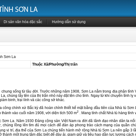
Di sản văn hóa đặc sắc
Hướng dẫn sử dụng
nh Sơn La
Thuộc Xã/Phường/Thị trấn
g sống từ lâu đời. Trước những năm 1908, Sơn La nằm trong địa phận tỉnh Vạn
 La, chúng lấy tên của thị trấn nhỏ này đặt tên cho tỉnh. Ngay từ khi chuyển tỉnh l
iám binh, trại lính và các công sở khác.
ng chính xứ Bắc kỳ đã hoàn chỉnh thiết kế mặt bằng đầu tiên của Nhà tù Sơn 
2
 thành vào cuối năm 1908, với diện tích 500 m
. Mang tính chất Nhà tù hàng tỉnh 
 La. Năm 1930 Đảng cộng sản Việt Nam ra đời đã lãnh đạo nhân dân ta nổi dậ
gờ, chúng lồng lên tìm đủ mọi cách để đàn áp phong trào cách mạng của quần chú
ụng vị trí, địa thế của Sơn La chúng tiến hành mở rộng Nhà tù Sơn La nên gấp 3 
trở thành một trung tâm đặc biệt để đày ải, giam giữ và tiêu hao dần lực lượng các