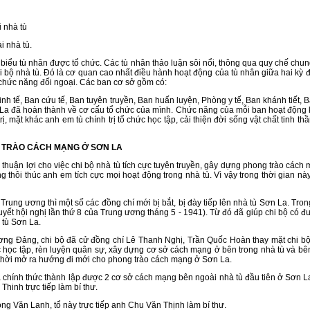
nhà tù
 nhà tù.
u tù nhân được tổ chức. Các tù nhân thảo luận sôi nổi, thông qua quy chế chung v
i bộ nhà tù. Đó là cơ quan cao nhất điều hành hoạt động của tù nhân giữa hai kỳ 
m chức năng đối ngoại. Các ban cơ sở gồm có:
nh tế, Ban cứu tế, Ban tuyên truyền, Ban huấn luyện, Phòng y tế, Ban khánh tiết, 
ơn La đã hoàn thành về cơ cấu tổ chức của mình. Chức năng của mỗi ban hoạt động
, mặt khác anh em tù chính trị tổ chức học tập, cải thiện đời sống vật chất tinh t
 TRÀO CÁCH MẠNG Ở SƠN LA
ận lợi cho việc chi bộ nhà tù tích cực tuyên truyền, gây dựng phong trào cách
 thôi thúc anh em tích cực mọi hoạt động trong nhà tù. Vì vậy trong thời gian này 
ng ương thì một số các đồng chí mới bị bắt, bị đày tiếp lên nhà tù Sơn La. Tro
yết hội nghị lần thứ 8 của Trung ương tháng 5 - 1941). Từ đó đã giúp chi bộ có
 tù Sơn La.
ảng, chi bộ đã cử đồng chí Lê Thanh Nghị, Trần Quốc Hoàn thay mặt chi bộ ti
c học tập, rèn luyện quân sự, xây dựng cơ sở cách mạng ở bên trong nhà tù và bên 
ng thời mở ra hướng đi mới cho phong trào cách mạng ở Sơn La.
nh thức thành lập được 2 cơ sở cách mạng bên ngoài nhà tù đầu tiên ở Sơn La
hinh trực tiếp làm bí thư.
 Văn Lanh, tổ này trực tiếp anh Chu Văn Thịnh làm bí thư.