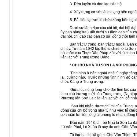
3- Rèn luyện và đào tạo cán bộ
4- Xây dựng cơ sở cách mạng bên ngoài 
5- Bắt liên lạc với tổ chức đảng bên ngoài
Dưới sự lãnh đạo của chi bộ, đại hội đại biể
ủy ban hàng trại) đặt dưới sự lãnh đạo của ch
đại hội, chỉ đạo các ban cơ sở, đồng thời là
Ban trật tự trong, ban trật tự ngoài, Ban ki
chi ủy. Từ năm 1942 tập thể tù chính ở tù S
hà khắc của Thực Dân Pháp đối với tù chính trị
liên lạc với Trung ương Đảng.
* CHI BỘ NHÀ TÙ SƠN LA VỚI PHONG
Tình hình ở bên ngoài nhà tù ngày càng thu
lại, cường hào. Trước những tình hình đó càng
chức Đảng ở Trung ương.
Giữa lúc nóng lòng chờ đợi liên lạc của Tru
theo chủ trương mới của Trung ương (Nghị qu
Phương lên Sơn La bắt liên lạc với chi bộ nhà
Sau khi nhận được chỉ thị của Trung ương Đ
động của chi bộ trong nhà tù như việc tổ chứ
cơ thuận lợi tiến tới giải phóng tù nhân, đồ
Đầu năm 1943, chi bộ Nhà tù Sơn La đã chí
Lù Văn Phui, Lò Xuân tổ này do anh Cầm Văn T
Tổ thứ hai thị xã gồm: Chu Văn Thịnh, Tòng