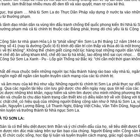
anh, làm thất bại nhiều mưu đồ đen tối và xảo quyệt, man rợ của kẻ thù.
trại giam … Nhà tù Sơn La do Thực Dân Pháp xây dựng ở nước ta vào những n
ữu từ thường phạm.
h đạo nhân dân ra vùng lên đấu tranh chống Đế quốc phong kiến thì Nhà tù Sơn L
thường phạm mà cả tù chính trị thuộc các Đảng phái, trong đó chủ yếu là tù Cộn
ản tư nhà giam Hỏa Lò bị "phát vãng" lên Sơn La thì tháng 12 năm 1944 con s
ng số 41 (nay là đường Quốc lộ 6) trình độ dân trí còn thấp và thủa đó là một t
dễ khi về thì không". Không thể chém giết cùng một lúc hàng loạt những người dâ
với chế độ ăn uống kham khổ, chế độ lao tù hà khắc, lao động khổ sai cực nhọc… Để g
Công Sứ Sơn La Xanh - Pu - Lốp gửi Thống sứ Bắc kỳ. "chỉ cần một thời gian không 
ể mua chuộc biến những người lạc hậu thành hàng rào bao vây nhà tù, ngăn cá
ngôn ngữ để ngăn cản tuyên truyền cách mạng của các tù chính trị.
âm mưu của kẻ thù như vậy. Những người tù chính trị Sơn La phải thực sự đối đầ
ng. Qua các nguồn tài liệu còn lưu giữ được cho đến ngày nay, qua lời kể của c
 thức được những khó khăn, nguy hiểm và sớm tìm được cho mình những phương thứ
luyện và chuẩn bị chu đáo hành trang cần thiết khi có điều kiện trở về với Đảng vớ
hức chặt chẽ, có hiệu quả của những người Đảng cộng sản như ở Nhà tù Sơn La, 
Duẩn, Nguyễn Lương Bằng, Lê Thanh Nghị, Đặng Việt Châu, Văn Tiến Dũng, Nguyễn 
rèn luyện và trưởng thành từ Nhà ngục Sơn La.
 TÙ SƠN LA:
à có thể tiêu diệt được tinh thần và ý chí chiến đấu của họ, sẽ tiêu diệt được
ản được rèn đúc mài sáng trên sự tàn bạo của chúng. Người Đảng viên Cộng sản k
g, tổ chức cuộc sống, học tập lý luận và tuyên truyền cách mạng, giác ngộ quần c