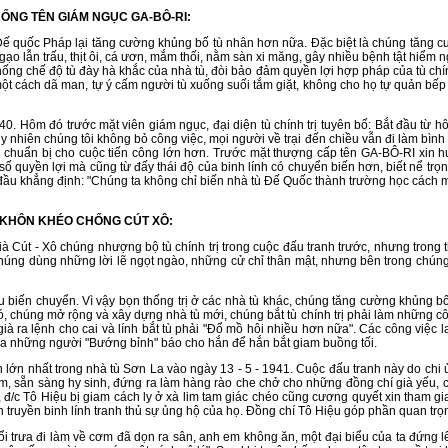
G TÊN GIÁM NGỤC GA-BÔ-RI:
 quốc Pháp lại tăng cường khủng bố tù nhân hơn nữa. Đặc biệt là chúng tăng cườ
gạo lẫn trấu, thịt ôi, cá ươn, mắm thối, nằm sàn xi măng, gây nhiều bệnh tật hiểm
hống chế độ tù đày hà khắc của nhà tù, đòi bảo đảm quyền lợi hợp pháp của tù ch
t cách dã man, tự ý cấm người tù xuống suối tắm giặt, không cho họ tự quản bếp 
m đó trước mặt viên giám ngục, đại diện tù chính trị tuyên bố: Bắt đầu từ hôm 
. Tuy nhiên chúng tôi không bỏ công việc, mọi người về trại đến chiều vẫn đi làm bì
chuẩn bị cho cuộc tiến công lớn hơn. Trước mặt thượng cấp tên GA-BÔ-RI xin h
 số quyền lợi mà cũng từ đấy thái độ của binh lính có chuyển biến hơn, biết nể trọn
đầu khẳng định: "Chúng ta không chỉ biến nhà tù Đế Quốc thành trường học cách mạn
KHÔN KHÉO CHỐNG CÚT XÔ:
 - Xô chúng nhượng bộ tù chính trị trong cuộc đấu tranh trước, nhưng trong th
 chúng dùng những lời lẽ ngọt ngào, những cử chỉ thân mật, nhưng bên trong chún
ến chuyển. Vì vậy bọn thống trị ở các nhà tù khác, chúng tăng cường khủng bố, 
 chúng mở rộng và xây dựng nhà tù mới, chúng bắt tù chính trị phải làm những cô
ià ra lệnh cho cai và lính bắt tù phải "Đổ mồ hôi nhiều hơn nữa". Các công việc 
ủa những người "Bướng bỉnh" báo cho hắn để hắn bắt giam buồng tối.
 nhất trong nhà tù Sơn La vào ngày 13 - 5 - 1941. Cuộc đấu tranh này do chi ủ
m, sẵn sàng hy sinh, đứng ra làm hàng rào che chở cho những đồng chí già yếu,
 đ/c Tô Hiệu bị giam cách ly ở xà lim tam giác chéo cũng cương quyết xin tham gi
ên truyền binh lính tranh thủ sự ủng hộ của họ. Đồng chí Tô Hiệu góp phần quan trọ
 đi làm về cơm đã dọn ra sân, anh em không ăn, một đại biểu của ta đứng lên 