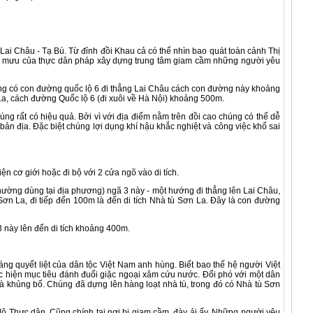
i Châu - Tạ Bú. Từ đỉnh đồi Khau cả có thể nhìn bao quát toàn cảnh Thị
o âm mưu của thực dân pháp xây dựng trung tâm giam cầm những người yêu
g có con đường quốc lộ 6 đi thẳng Lai Châu cách con đường này khoảng
La, cách đường Quốc lộ 6 (đi xuôi về Hà Nội) khoảng 500m.
ất có hiệu quả. Bởi vì với địa điểm nằm trên đồi cao chúng có thể dễ
ản địa. Đặc biệt chúng lợi dụng khí hậu khắc nghiệt và công việc khổ sai
 cơ giới hoặc đi bộ với 2 cửa ngõ vào di tích.
ờng dùng tại địa phương) ngã 3 này - một hướng đi thẳng lên Lai Châu,
ơn La, đi tiếp đến 100m là đến di tích Nhà tù Sơn La. Đây là con đường
 này lên đến di tích khoảng 400m.
quyết liệt của dân tộc Việt Nam anh hùng. Biết bao thế hệ người Việt
ực hiện mục tiêu đánh đuổi giặc ngoại xâm cứu nước. Đối phó với một dân
à khủng bố. Chúng đã dựng lên hàng loạt nhà tù, trong đó có Nhà tù Sơn
Thực dân. Cũng chính tại nơi bị giam cầm, đày ải ấy. Những người yêu