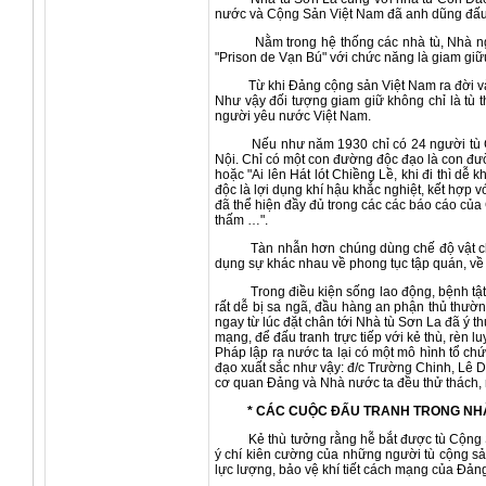
nước và Cộng Sản Việt Nam đã anh dũng đấu tr
Nằm trong hệ thống các nhà tù, Nhà ngục, 
"Prison de Vạn Bú" với chức năng là giam gi
Từ khi Đảng cộng sản Việt Nam ra đời và lãn
Như vậy đối tượng giam giữ không chỉ là tù 
người yêu nước Việt Nam.
Nếu như năm 1930 chỉ có 24 người tù Cộng S
Nội. Chỉ có một con đường độc đạo là con đườ
hoặc "Ai lên Hát lót Chiềng Lề, khi đi thì 
độc là lợi dụng khí hậu khắc nghiệt, kết hợp 
đã thể hiện đầy đủ trong các các báo cáo của 
thấm …".
Tàn nhẫn hơn chúng dùng chế độ vật chất đ
dụng sự khác nhau về phong tục tập quán, về 
Trong điều kiện sống lao động, bệnh tật và 
rất dễ bị sa ngã, đầu hàng an phận thủ thườ
ngay từ lúc đặt chân tới Nhà tù Sơn La đã ý
mạng, để đấu tranh trực tiếp với kẻ thù, rèn 
Pháp lập ra nước ta lại có một mô hình tổ c
đạo xuất sắc như vậy: đ/c Trường Chinh, Lê 
cơ quan Đảng và Nhà nước ta đều thử thách, 
* CÁC CUỘC ĐẤU TRANH TRONG NHÀ
Kẻ thù tưởng rằng hễ bắt được tù Cộng Sản l
ý chí kiên cường của những người tù cộng s
lực lượng, bảo vệ khí tiết cách mạng của Đản