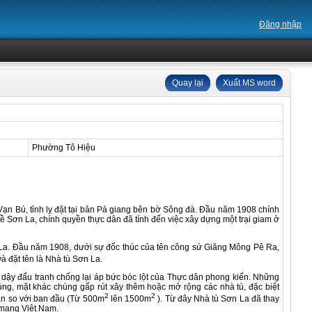
Đăng nhập
Quay lại
Xuất MS word
Phường Tô Hiệu
 Bú, tỉnh lỵ đặt tại bản Pá giang bên bờ Sông đà. Đầu năm 1908 chính
ỵ về Sơn La, chính quyền thực dân đã tính đến việc xây dựng một trại giam ở
La. Đầu năm 1908, dưới sự đốc thúc của tên công sứ Giăng Mông Pê Ra,
và đặt tên là Nhà tù Sơn La.
y đấu tranh chống lại áp bức bóc lột của Thực dân phong kiến. Những
ng, mặt khác chúng gấp rút xây thêm hoặc mở rộng các nhà tù, đặc biệt
2
2
lần so với ban đầu (Từ 500m
lên 1500m
). Từ đây Nhà tù Sơn La đã thay
h mạng Việt Nam.