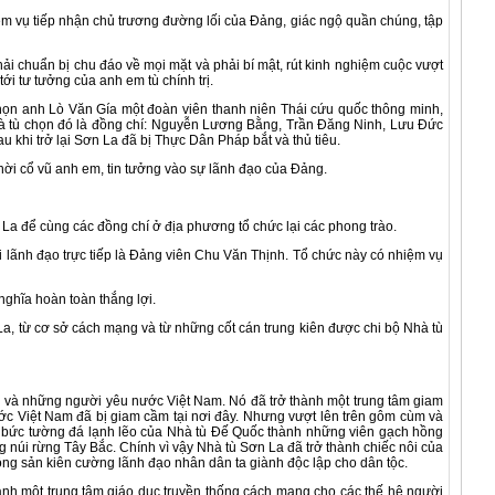
 vụ tiếp nhận chủ trương đường lối của Đảng, giác ngộ quần chúng, tập
chuẩn bị chu đáo về mọi mặt và phải bí mật, rút kinh nghiệm cuộc vượt
i tư tưởng của anh em tù chính trị.
ọn anh Lò Văn Gía một đoàn viên thanh niên Thái cứu quốc thông minh,
hà tù chọn đó là đồng chí: Nguyễn Lương Bằng, Trần Đăng Ninh, Lưu Đức
 khi trở lại Sơn La đã bị Thực Dân Pháp bắt và thủ tiêu.
i cổ vũ anh em, tin tưởng vào sự lãnh đạo của Đảng.
a để cùng các đồng chí ở địa phương tổ chức lại các phong trào.
lãnh đạo trực tiếp là Đảng viên Chu Văn Thịnh. Tổ chức này có nhiệm vụ
ghĩa hoàn toàn thắng lợi.
 từ cơ sở cách mạng và từ những cốt cán trung kiên được chi bộ Nhà tù
à những người yêu nước Việt Nam. Nó đã trở thành một trung tâm giam
c Việt Nam đã bị giam cầm tại nơi đây. Nhưng vượt lên trên gôm cùm và
 bức tường đá lạnh lẽo của Nhà tù Đế Quốc thành những viên gạch hồng
 núi rừng Tây Bắc. Chính vì vậy Nhà tù Sơn La đã trở thành chiếc nôi của
ộng sản kiên cường lãnh đạo nhân dân ta giành độc lập cho dân tộc.
h một trung tâm giáo dục truyền thống cách mạng cho các thế hệ người