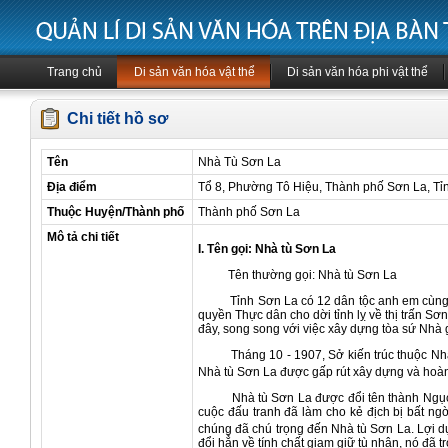
Trang chủ
Di sản văn hóa vật thể
Di sản văn hóa phi vật thể
Chi tiết hồ sơ
Tên
Nhà Tù Sơn La
Địa điểm
Tổ 8, Phường Tô Hiệu, Thành phố Sơn La, Tỉ
Thuộc Huyện/Thành phố
Thành phố Sơn La
Mô tả chi tiết
I. Tên gọi: Nhà tù Sơn La
Tên thường gọi: Nhà tù Sơn La
Tỉnh Sơn La có 12 dân tộc anh em cùng chun
quyền Thực dân cho dời tỉnh lỵ về thị trấn Sơn
đây, song song với việc xây dựng tòa sứ Nhà g
Tháng 10 - 1907, Sở kiến trúc thuộc Nha cô
Nhà tù Sơn La được gấp rút xây dựng và hoàn
Nhà tù Sơn La được đổi tên thành Ngục Sơn
cuộc đấu tranh đã làm cho kẻ địch bị bất n
chúng đã chú trọng đến Nhà tù Sơn La. Lợi d
đổi hẳn về tính chất giam giữ tù nhân, nó đã 