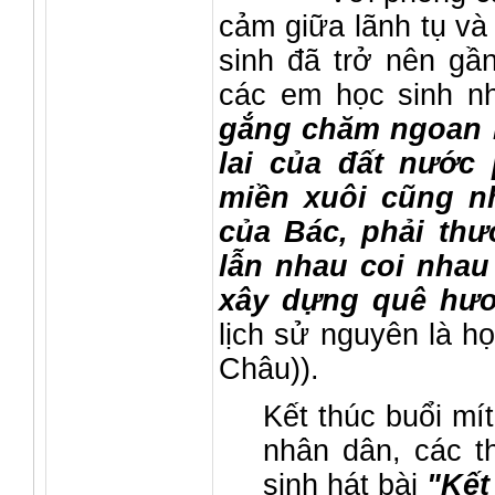
cảm giữa lãnh tụ và
sinh đã trở nên gần
các em học sinh n
gắng chăm ngoan họ
lai của đất nước
miền xuôi cũng n
của Bác, phải thư
lẫn nhau coi nha
xây dựng quê hư
lịch sử nguyên là 
Châu)).
Kết thúc buổi mít
nhân dân, các t
sinh hát bài
"Kết