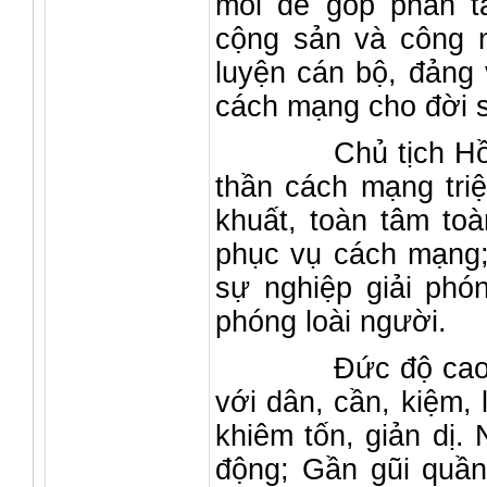
mỏi để góp phần t
cộng sản và công n
luyện cán bộ, đảng
cách mạng cho đời 
Chủ tịch Hồ Chí M
thần cách mạng triệ
khuất, toàn tâm to
phục vụ cách mạng; 
sự nghiệp giải phón
phóng loài người.
Đức độ cao quý c
với dân, cần, kiệm, 
khiêm tốn, giản dị.
động; Gần gũi quần