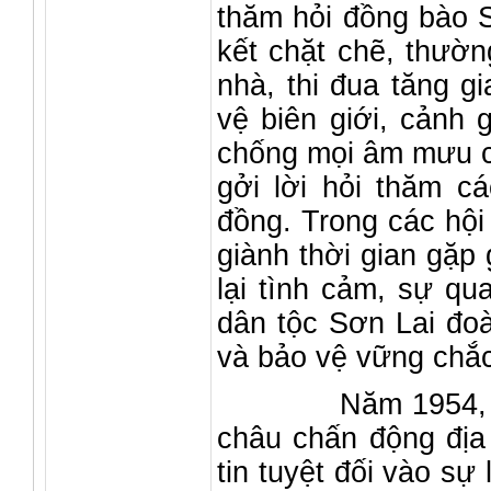
thăm hỏi đồng bào 
kết chặt chẽ, thườ
nhà, thi đua tăng gi
vệ biên giới, cảnh 
chống mọi âm mưu c
gởi lời hỏi thăm cá
đồng. Trong các hội
giành thời gian gặp
lại tình cảm, sự qu
dân tộc Sơn Lai đo
và bảo vệ vững chắc
Năm 1954, chiến
châu chấn động địa 
tin tuyệt đối vào s