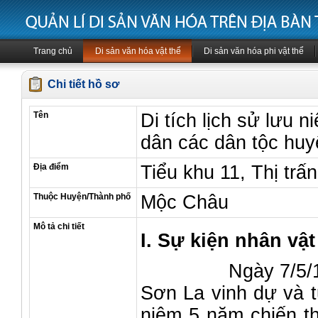
Trang chủ
Di sản văn hóa vật thể
Di sản văn hóa phi vật thể
Chi tiết hồ sơ
Tên
Di tích lịch sử lưu 
dân các dân tộc hu
Địa điểm
Tiểu khu 11, Thị tr
Thuộc Huyện/Thành phố
Mộc Châu
Mô tả chi tiết
I. Sự kiện nhân vật
Ngày 7/5/1959, 
Sơn La vinh dự và 
niệm 5 năm chiến t