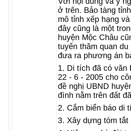
Với nội dung và ý ng
ở trên. Bảo tàng tỉn
mô tỉnh xếp hạng và q
đây cũng là một tron
huyện Mộc Châu cũn
tuyến thăm quan du l
đưa ra phương án bả
1. Di tích đã có v
22 - 6 - 2005 cho côn
đề nghị UBND huyện
đình nằm trên đất đ
2. Cắm biển báo di t
3. Xây dựng tóm tắt 