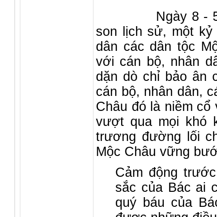
Ngày 8 - 5 - 19
son lịch sử, một kỷ
dân các dân tộc M
với cán bộ, nhân d
dặn dò chỉ bảo ân 
cán bộ, nhân dân, c
Châu đó là niềm cổ v
vượt qua mọi khó k
trương đường lối 
Mộc Châu vững bước
Cảm động trước
sắc của Bác ai c
quý báu của Bá