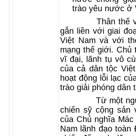
trào yêu nước ở V
Thân thế và sự 
gắn liền với giai đ
Việt Nam và với th
mạng thế giới. Chủ 
vĩ đại, lãnh tụ vô 
của cả dân tộc Việ
hoạt động lỗi lạc c
trào giải phóng dân 
Từ một người yê
chiến sỹ cộng sản 
của Chủ nghĩa Mác 
Nam lãnh đạo toàn Đ