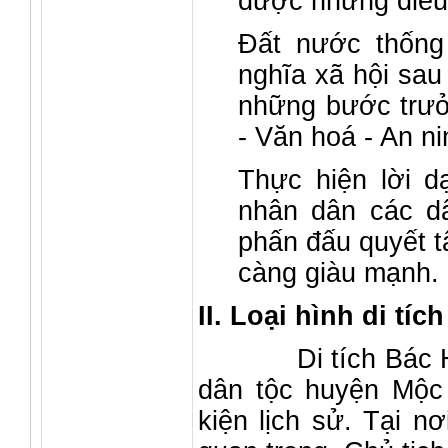
được những điều
Đất nước thống
nghĩa xã hội sa
những bước trưởn
- Văn hoá - An n
Thực hiện lời 
nhân dân các d
phấn đấu quyết t
càng giàu mạnh.
II. Loại hình di tích
Di tích Bác Hồ nó
dân tộc huyện Mộc 
kiện lịch sử. Tại n