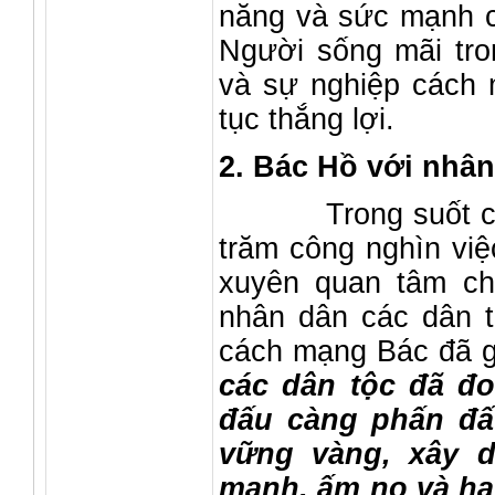
năng và sức mạnh c
Người sống mãi tro
và sự nghiệp cách 
tục thắng lợi.
2. Bác Hồ với nhâ
Trong suốt cuộc 
trăm công nghìn vi
xuyên quan tâm ch
nhân dân các dân 
cách mạng Bác đã g
các dân tộc đã đo
đấu càng phấn đấ
vững vàng, xây 
mạnh, ấm no và h