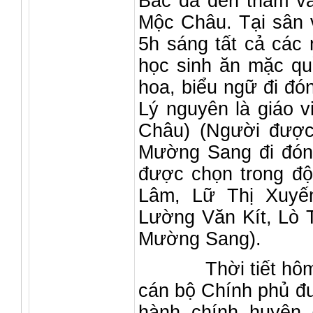
Bác đã đến thăm và
Mộc Châu. Tại sân 
5h sáng tất cả các 
học sinh ăn mặc qu
hoa, biểu ngữ đi đó
Lý nguyên là giáo 
Châu) (Người được
Mường Sang đi đóng
được chọn trong độ
Lâm, Lữ Thị Xuyế
Lường Văn Kít, Lò T
Mường Sang).
Thời tiết hôm đó t
cán bộ Chính phủ đư
hành chính huyện 