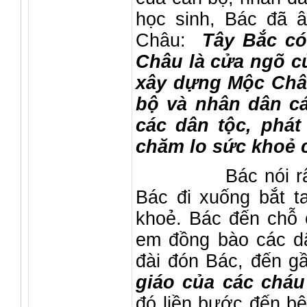
học sinh, Bác đã 
Châu:
Tây Bắc có 
Châu là cửa ngõ c
xây dựng Mộc Châu
bộ và nhân dân cá
các dân tộc, phát 
chăm lo sức khoẻ 
Bác nói rất nha
Bác đi xuống bắt t
khoẻ. Bác đến chỗ 
em đồng bào các dâ
đài đón Bác, đến g
giáo của các chá
đó liền bước đến bê