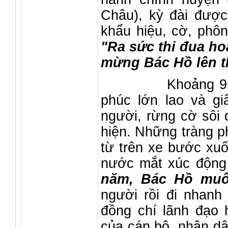
Châu), kỳ đài được
khẩu hiệu, cờ, phô
"Ra sức thi đua h
mừng Bác Hồ lên t
Khoảng 9h30 sán
phúc lớn lao và gi
người, rừng cờ sôi 
hiện. Những tràng p
từ trên xe bước xuố
nước mắt xúc động
năm, Bác Hồ mu
người rồi đi nhanh 
đồng chí lãnh đạo 
của cán bộ, nhân dâ