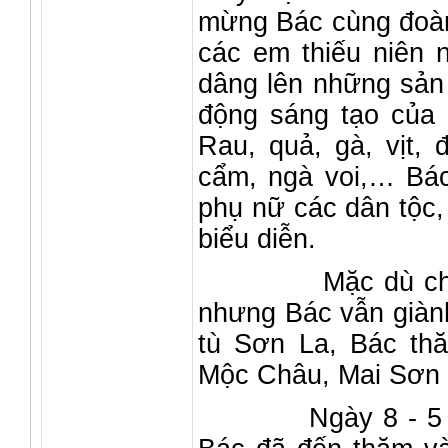
mừng Bác cùng đoàn 
các em thiếu niên 
dâng lên những sản
động sáng tạo của 
Rau, quả, gà, vịt, đ
cẩm, ngà voi,… Bác
phụ nữ các dân tộc,
biểu diễn.
Mặc dù chuyến 
nhưng Bác vẫn giành 
tù Sơn La, Bác th
Mộc Châu, Mai Sơn
Ngày 8 - 5 - 19