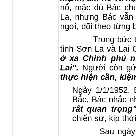
nổ, mặc dù Bác chư
La, nhưng Bác vẫn l
ngợi, dõi theo từng 
Trong bức thư gử
tỉnh Sơn La và Lai
ở xa Chính phủ 
Lai".
Người còn gử
thực hiện cần, kiệm
Ngày 1/1/1952, 
Bắc, Bác nhắc 
rất quan trọn
chiến sự, kịp th
Sau ngày hoà bì