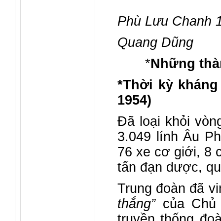
Phù Lưu Chanh 
Quang Dũng
*
Những thàn
*Thời kỳ kháng
1954)
Đã loại khỏi vòn
3.049 lính Âu Ph
76 xe cơ giới, 8
tấn đạn dược, q
Trung đoàn đã vi
thắng”
của Chủ 
truyền thống đo