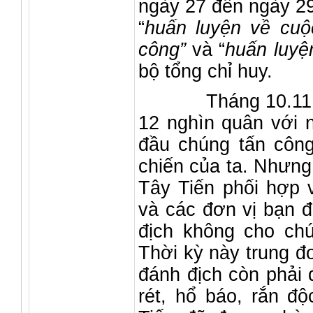
ngày 27 đến ngày 29
“
huấn luyện về cuộ
công”
và “
huấn luyệ
bộ tổng chỉ huy.
Tháng 10.11.12 
12 nghìn quân với 
đầu chúng tấn công
chiến của ta. Nhưng
Tây Tiến phối hợp 
và các đơn vị bạn 
địch không cho chú
Thời kỳ này trung đ
đánh địch còn phải đ
rét, hổ báo, rắn độ