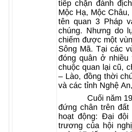
tiếp chặn đánh địch
Mộc Hạ, Mộc Châu, đ
tên quan 3 Pháp v
chúng. Nhưng do lự
chiếm được một vùn
Sông Mã. Tại các vù
đóng quân ở nhiều v
chuộc quan lại cũ, ch
– Lào, đồng thời ch
và các tỉnh Nghệ An
Cuối năm 1947, t
đứng chân trên đất
hoạt động: Đại đội 
trương của hội ngh