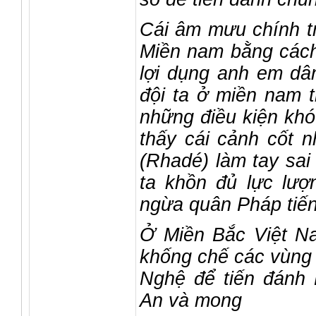
Cái âm mưu chính tr
Miền nam bằng cách
lợi dụng anh em dân
đội ta ở miền nam t
những điều kiện khó 
thấy cái cảnh cốt 
(Rhadé) làm tay sai
ta khồn đủ lực lượ
ngừa quân Pháp tiế
Ở Miền Bắc Việt Na
khống chế các vùng 
Nghệ để tiến đánh
An và mong