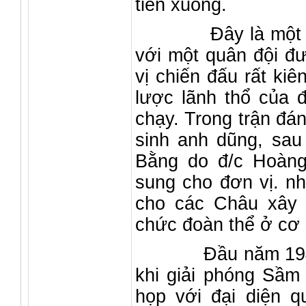
tiến xuống.
Đây là một trận 
với một quân đội đư
vị chiến đấu rất ki
lược lãnh thổ của đ
chạy. Trong trận đá
sinh anh dũng, sau
Bằng do đ/c Hoàng
sung cho đơn vị. nh
cho các Châu xây 
chức đoàn thể ở cơ 
Đầu năm 1946, tư
khi giải phóng Sầ
họp với đại diện q