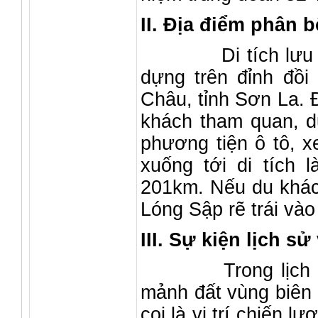
II. Địa điểm phân b
Di tích lưu niệm
dựng trên đỉnh đồi
Châu, tỉnh Sơn La. Đ
khách tham quan, du
phương tiện ô tô, x
xuống tới di tích l
201km. Nếu du khác
Lóng Sập rẽ trái vào 
III. Sự kiện lịch sử
Trong lịch sử đấ
mảnh đất vùng biên
coi là vị trí chiến 