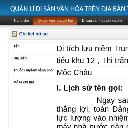
Trang chủ
Di sản văn hóa vật thể
Di sản văn hóa phi vật thể
Chi tiết hồ sơ
Tên
Di tích lưu niệm Tr
Địa điểm
tiểu khu 12 , Thị t
Thuộc Huyện/Thành phố
Mộc Châu
Mô tả chi tiết
I. Lịch sử tên gọi:
Ngay sau khi 
thắng lợi, toàn Đản
lực lượng vào nhiệ
máy nhà nước dân c