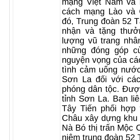
mạng Việt Nam và l
cách mạng Lào và C
đó, Trung đoàn 52 
nhận và tặng thưở
lượng vũ trang nhân
những đóng góp củ
nguyện vọng của các
tình cảm uống nước
Sơn La đối với các
phóng dân tộc. Được
tỉnh Sơn La. Ban li
Tây Tiến phối hợp
Châu xây dựng khu l
Nà Bó thị trấn Mộc C
niệm trung đoàn 52 