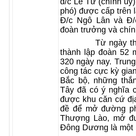
đ/c Lê Tư (chính ủy
phó) được cấp trên l
Đ/c Ngô Lân và Đ/
đoàn trưởng và chín
Từ ngày thành lậ
thành lập đoàn 52 
320 ngày nay. Trung
công tác cực kỳ gia
Bắc bộ, những thắn
Tây đã có ý nghĩa 
được khu căn cứ địa
đề để mở đường phố
Thượng Lào, mở đư
Đông Dương là một 