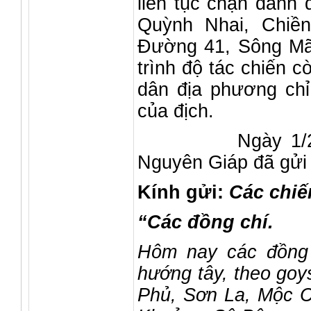
liên tục chặn đánh 
Quỳnh Nhai, Chiề
Đường 41, Sông Mã.
trình độ tác chiến 
dân địa phương chỉ
của địch.
Ngày 1/2/1947
Nguyên Giáp đã gửi 
Kính gửi:
Các chiế
“Các đồng chí.
Hôm nay các đồng 
hướng tây, theo goy
Phủ, Sơn La, Mộc C