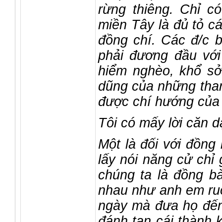
rừng thiêng. Chỉ c
miền Tây là đủ tỏ cá
đồng chí. Các đ/c b
phải đương đầu với
hiểm nghèo, khổ sở
dũng của những than
được chí hướng của 
Tôi có mấy lời căn d
Một là đối với đồng 
lấy nói năng cử chỉ
chúng ta là đồng b
nhau như anh em ruộ
ngày mà đưa họ đến 
đánh tan cái thành 