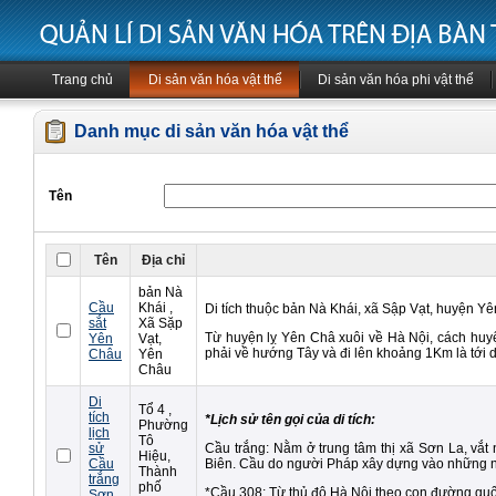
Trang chủ
Di sản văn hóa vật thể
Di sản văn hóa phi vật thể
Danh mục di sản văn hóa vật thể
Tên
Tên
Địa chỉ
bản Nà
Cầu
Khái ,
Di tích thuộc bản Nà Khái, xã Sập Vạt, huyện Yê
sắt
Xã Sặp
Từ huyện lỵ Yên Châ xuôi về Hà Nội, cách huyện
Yên
Vạt,
phải về hướng Tây và đi lên khoảng 1Km là tới d
Châu
Yên
Châu
Di
Tổ 4 ,
tích
*Lịch sử tên gọi của di tích:
Phường
lịch
Tô
sử
Cầu trắng: Nằm ở trung tâm thị xã Sơn La, vắt
Hiệu,
Cầu
Biên. Cầu do người Pháp xây dựng vào những nă
Thành
trắng
phố
*Cầu 308: Từ thủ đô Hà Nội theo con đường quốc 
Sơn