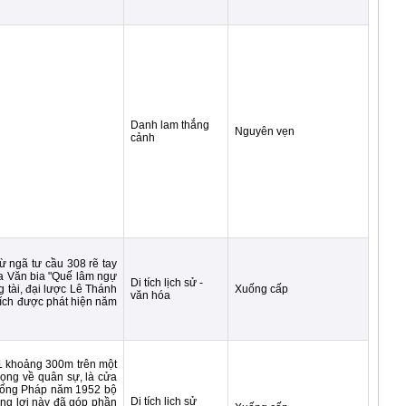
Danh lam thắng
Nguyên vẹn
cảnh
ừ ngã tư cầu 308 rẽ tay
oa Văn bia "Quế lâm ngự
Di tích lịch sử -
g tài, đại lược Lê Thánh
Xuống cấp
văn hóa
tích được phát hiện năm
71 khoảng 300m trên một
rọng về quân sự, là cửa
 chống Pháp năm 1952 bộ
Di tích lịch sử
hắng lợi này đã góp phần