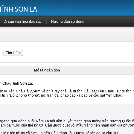
Di sản văn hóa đặc sắc
Hướng dẫn sử dụng
Mô tả ngắn gọn
n Châu, tỉnh Sơn La.
 lỵ Yên Châu là 2,5Km về phía tay phải là di tích Cầu sắt Yên Châu. Từ di tích 
i tích
"Đồi phòng không"
, nơi trận đại pháo cao xạ bảo vệ cầu sắt Yên Châu.
 ngang qua dòng suối Nâm La nối liền huyết mạch giao thông trên đường Quốc l
m ba mươi của thế kỷ XX. Cầu được quét vôi mầu trắng nên nhân dân địa phương
lộ 6 lên tới thị xã Sơn La đến Cầu trắng là 308km, có tên gọi là cầu 308