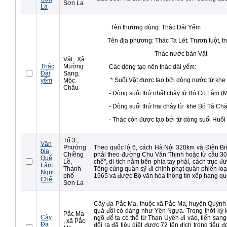
Sơn La
La
Tên thường dùng: Thác Dải Yếm
Tên địa phương: Thác Ta Lét: Trươn tuột, trơ
Thác nước bản Vặt
Vặt , Xã
Thác
Mường
Các dòng tạo nên thác dải yếm:
Dải
Sang,
* Suối Vặt được tạo bởi dòng nước từ khe 
yếm
Mộc
Châu
- Dòng suối thứ nhất chảy từ Bó Co Lắm (Mó n
- Dòng suối thứ hai chảy từ khe Bó Tá Cháu 
- Thác còn được tạo bởi từ dòng suối Huổi L
Tổ 3 ,
Văn
Phường
Theo quốc lộ 6, cách Hà Nội 320km và Điện Biê
bia
Chiềng
phải theo đường Chu Văn Thịnh hoặc từ cầu 308
Quế
Lề,
chế", di tích nằm bên phía tay phải, cách trục 
Lâm
Thành
Tông cùng quân sỹ đi chinh phạt quân phiến loạ
Ngự
phố
1965 và được Bộ văn hóa thông tin xếp hạng qu
Chế
Sơn La
Cây đa Pắc Ma, thuộc xã Pắc Ma, huyện Quỳnh N
quả đồi có dáng như Yên Ngựa. Trong thời kỳ k
Pắc Ma
Cây
ngõ để ta có thể từ Than Uyên đi vào, tiến san
, xã Pắc
Đa
đội ra đã tiêu diệt được 72 tên địch trong tiể