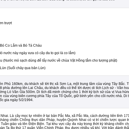
n trượt
Bó Co Lắm và Bó Tá Cháu
ước này ngày xưa có cây đa to gọi là co lắm)
(Nước mó sạch dùng để lấy nước về chùa Vặt Hồng tắm cho tượng phật)
ùn (Suối chảy qua bản Lùn)
n Phủ 160km, du khách sẽ tới thị xã Sơn La, một trung tâm của vùng Tây Bắc. T
 phía đường lên Lai Châu, du khách đều có thể tới được di tích Lịch sử - Văn h
đường Lò Văn Gía 500m. Di tích đã minh chứng cho 1 thời kỳ lịch sử của vị Vua hùn
n của vùng biên cương phía Tây của Tổ Quốc, giữ bình yên cho cõi nước nhà. Di 
ốc gia ngày 5/2/1994.
hai. Là cây mọc tự nhiên ở tại bản Pắc Ma, xã Pắc Ma, cách đường liên tỉnh 1
háng chiến Chống thực dân Pháp, huyện Quỳnh Nhai có vị trí chiến lược quan t
g Tuần giáo và lên Điện Biên. Tại khu vực cây đa này trong thời kỳ kháng chiến
u đoàn Ta Bo thứ 17 quân Viễn Chinh Pháp, thu được nhiều vũ khí. Với trận đánh t