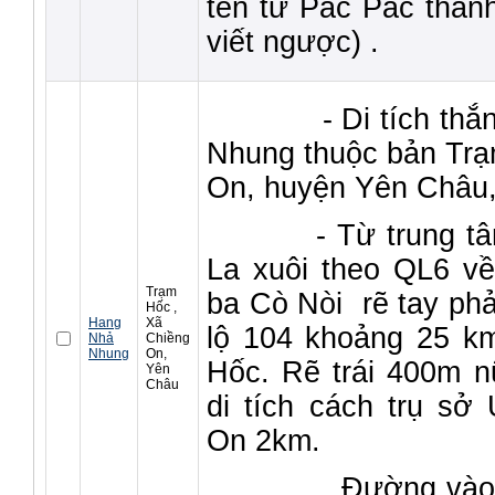
tên từ Pắc Pắc thàn
viết ngược) .
- Di tích thắng
Nhung thuộc bản Trạ
On, huyện Yên Châu,
- Từ trung tâm 
La xuôi theo QL6 về
Trạm
ba Cò Nòi rẽ tay phả
Hốc ,
Hang
Xã
lộ 104 khoảng 25 km
Nhả
Chiềng
Nhung
On,
Hốc. Rẽ trái 400m nữ
Yên
Châu
di tích cách trụ s
On 2km.
Đường vào di tí