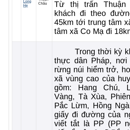
Long
Từ thị trấn Thuận
Châu
Hẹ
khách đi theo đường
45km tới trung tâm x
tâm xã Co Mạ đi 18km 
Trong thời kỳ khá
thực dân Pháp, nơi
rừng núi hiểm trở, h
xã vùng cao của hu
gồm: Hang Chú, 
Vàng, Tà Xùa, Phiê
Pắc Lừm, Hồng Ngài.
giấy đi đường của n
viết tắt là PP (PP 