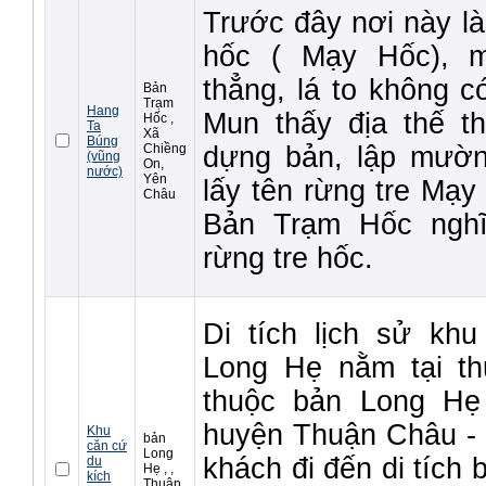
Trước đây nơi này là
hốc ( Mạy Hốc), m
thẳng, lá to không c
Bản
Trạm
Hang
Mun thấy địa thế th
Hốc ,
Ta
Xã
Búng
Chiềng
dựng bản, lập mườ
(vũng
On,
nước)
Yên
lấy tên rừng tre Mạy
Châu
Bản Trạm Hốc nghĩ
rừng tre hốc.
Di tích lịch sử kh
Long Hẹ nằm tại th
thuộc bản Long Hẹ
huyện Thuận Châu -
Khu
bản
căn cứ
Long
khách đi đến di tích 
du
Hẹ , ,
kích
Thuận