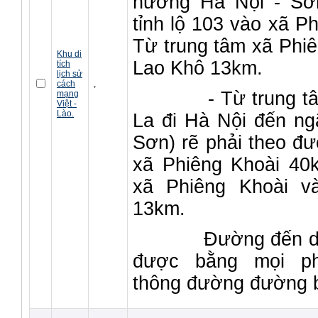
hướng Hà Nội - Sơn
tỉnh lộ 103 vào xã 
Từ trung tâm xã Phi
Khu di
Lao Khô 13km.
tích
lịch sử
cách
,
- Từ trung tâm 
mạng
Việt -
Lào.
La đi Hà Nội đến n
Sơn) rẽ phải theo đườ
xã Phiêng Khoài 40
xã Phiêng Khoài v
13km.
Đường đến di tích
được bằng mọi phư
thông đường đường b