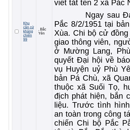
viết tắt tên 2 xã Pắ
Ngay sau Đại h
Pắc 8/2/1951 tại bả
Khu
căn cứ
, Bắc
Xùa. Chi bộ cử đồng
kháng
Yên
chiến
99
giao thông viên, ng
ở Mường Lang, Phù
quyết Đại hội về bá
vụ Huyện uỷ Phù Yê
bản Pá Chù, xã Qua
thuộc xã Suối Tọ, h
địch phát hiện, bắn c
liệu. Trước tình hì
an toàn trong công t
chiến Chi bộ Pắc Pắ