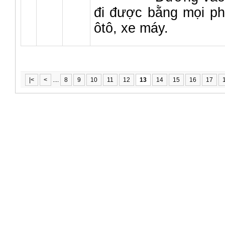
đi được bằng mọi ph
ôtô, xe máy.
|<
<
....
8
9
10
11
12
13
14
15
16
17