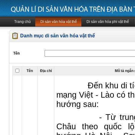
Trang chủ
Di sản văn hóa vật thể
Di sản văn hóa phi vật thể
Danh mục di sản văn hóa vật thể
Tên
Tên
Địa chỉ
Mô tả ngắn
Đến khu di tích 
mạng Việt - Lào có th
hướng sau:
- Từ trung tâ
Châu theo quốc l