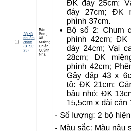
ĐK đáy 25cm; V
đáy 27cm; ĐK 
phình 37cm.
Bộ số 2: Chum 
Bản
Bộ đồ
Bon ,
phình 42cm; ĐK
nhuộm
Xã
chàm
Mường
đáy 24cm; Vại c
(BTSL:
Chiên,
23)
Quỳnh
Nhai
28cm; ĐK miện
phình 42cm; Phê
Gậy đập 43 x 6
tô: ĐK 21cm; Cá
bầu nhỏ: ĐK 13c
15,5cm x dài cán
- Số lượng: 2 bộ hiện
- Màu sắc: Màu nâu 