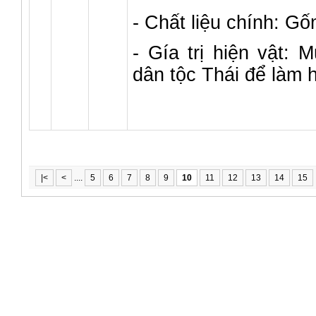
- Chất liệu chính: Gố
- Gía trị hiện vật:
dân tộc Thái để làm h
|<
<
....
5
6
7
8
9
10
11
12
13
14
15