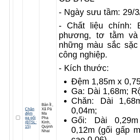
- Ngày sưu tầm: 29/
- Chất liệu chính: 
phương, tơ tằm và
những màu sắc sặc 
công nghiệp.
- Kích thước:
Đệm 1,85m x 0,7
Ga: Dài 1,68m; R
Chăn: Dài 1,68
Bản Ít ,
0,04m;
Chăn
Xã Pá
đệm
Ma
ga gối
Pha
Gối: Dài 0,29
(BTSL:
Kinh,
15)
Quỳnh
0,12m (gối gấp m
Nhai
cao 0,06).