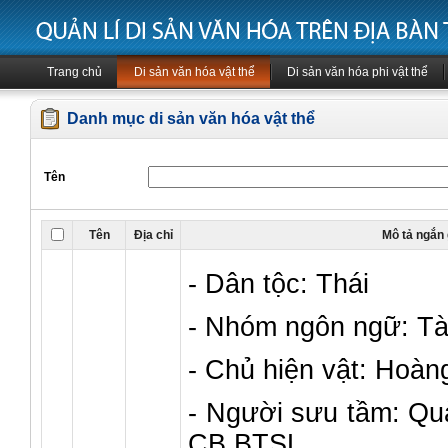
Trang chủ
Di sản văn hóa vật thể
Di sản văn hóa phi vật thể
Danh mục di sản văn hóa vật thể
Tên
Tên
Địa chỉ
Mô tả ngắn
- Dân tộc: Thái
- Nhóm ngôn ngữ: Tà
- Chủ hiện vật: Hoàn
- Người sưu tầm: Qu
CB BTSL