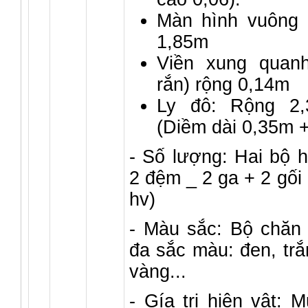
Màn hình vuông 
1,85m
Viền xung quanh
rắn) rộng 0,14m
Ly đô: Rộng 2,
(Diềm dài 0,35m 
- Số lượng: Hai bộ h
2 đệm _ 2 ga + 2 gối
hv)
- Màu sắc: Bộ chăn 
đa sắc màu: đen, trắ
vàng...
- Gía trị hiện vật: