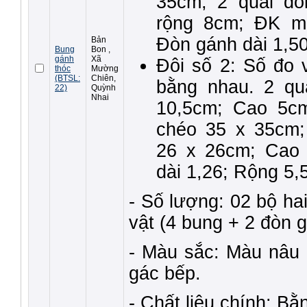
35cm; 2 quai đố
rộng 8cm; ĐK m
Đòn gánh dài 1,
Bản
Bung
Bon ,
gánh
Xã
Đôi số 2: Số đo 
thóc
Mường
(BTSL:
Chiên,
bằng nhau. 2 qu
22)
Quỳnh
Nhai
10,5cm; Cao 5c
chéo 35 x 35cm;
26 x 26cm; Cao
dài 1,26; Rộng 5
- Số lượng: 02 bộ hai
vật (4 bung + 2 đòn 
- Màu sắc: Màu nâu 
gác bếp.
- Chất liệu chính: Bằ