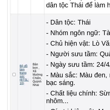
dân tộc Thái để làm 
- Dân tộc: Thái
- Nhóm ngôn ngữ: Tà
- Chủ hiện vật: Lò V
- Người sưu tầm: Q
- Ngày sưu tầm: 24/
Bản
Bộ đồ
bon ,
làm
Xã
trang
- Màu sắc: Màu đen,
Mường
sức
Chiên,
(BTSL:
bạc sáng.
Quỳnh
16)
Nhai
- Chất liệu chính: Sừn
nhôm...