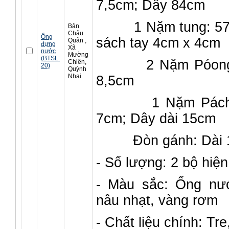
7,5cm; Dây 84cm
1 Nặm tung: 57c
Bản
Chảu
Ống
sách tay 4cm x 4cm
Quân ,
đựng
Xã
nước
Mường
(BTSL:
2 Nặm Póong: 
Chiên,
20)
Quỳnh
Nhai
8,5cm
1 Nặm Pách: C
7cm; Dây dài 15cm
Đòn gánh: Dài 1,
- Số lượng: 2 bộ hiện 
- Màu sắc: Ống nư
nâu nhạt, vàng rơm
- Chất liệu chính: Tre