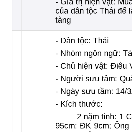
- Gía trị hiện vật: Mu
của dân tộc Thái để 
tàng
- Dân tộc: Thái
- Nhóm ngôn ngữ: Tà
- Chủ hiện vật: Điêu
- Người sưu tầm: Q
- Ngày sưu tầm: 14/
- Kích thước:
2 nặm tinh: 1 Cao
95cm; ĐK 9cm; Ống 